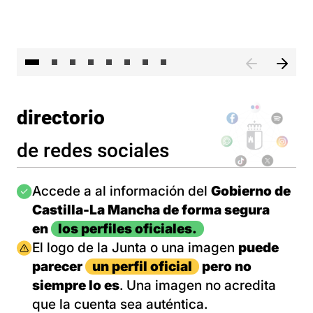
El 
directorio
de redes sociales
Imagen
Accede a al información del
Gobierno de
Castilla-La Mancha de forma segura
en
los perfiles oficiales.
Imagen
El logo de la Junta o una imagen
puede
parecer
un perfil oficial
pero no
siempre lo es
. Una imagen no acredita
que la cuenta sea auténtica.