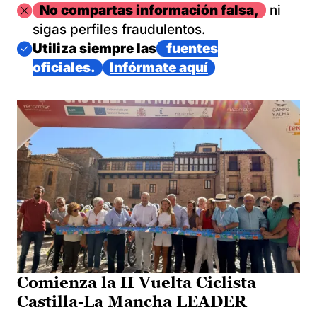
Imagen
No compartas información falsa,
ni
sigas perfiles fraudulentos.
Imagen
Utiliza siempre las
fuentes
oficiales.
Infórmate aquí
Comienza la II Vuelta Ciclista
Castilla-La Mancha LEADER