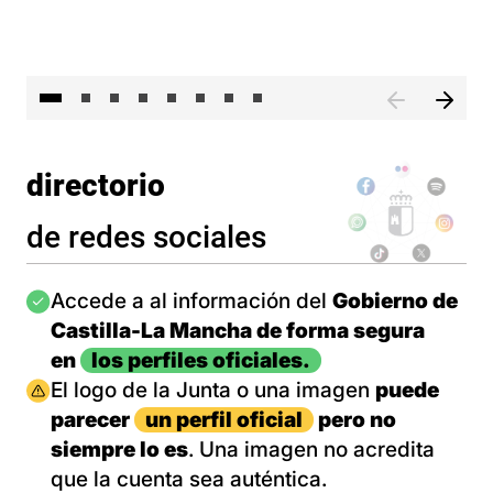
El 
directorio
de redes sociales
Imagen
Accede a al información del
Gobierno de
Castilla-La Mancha de forma segura
en
los perfiles oficiales.
Imagen
El logo de la Junta o una imagen
puede
parecer
un perfil oficial
pero no
siempre lo es
. Una imagen no acredita
que la cuenta sea auténtica.