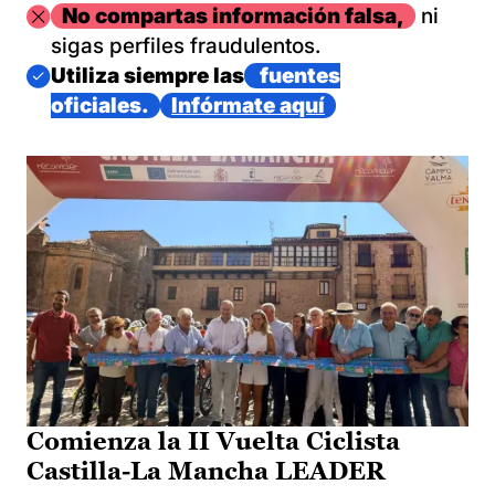
Imagen
No compartas información falsa,
ni
sigas perfiles fraudulentos.
Imagen
Utiliza siempre las
fuentes
oficiales.
Infórmate aquí
Comienza la II Vuelta Ciclista
Castilla-La Mancha LEADER