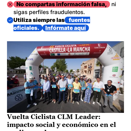
Imagen
No compartas información falsa,
ni
sigas perfiles fraudulentos.
Imagen
Utiliza siempre las
fuentes
oficiales.
Infórmate aquí
Vuelta Ciclista CLM Leader:
impacto social y económico en el