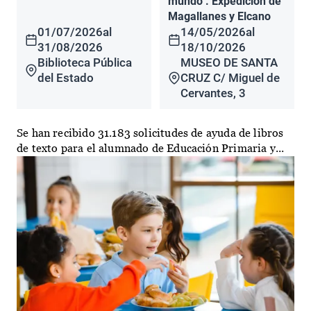
mundo". Expedición de
Magallanes y Elcano
01/07/2026
al
14/05/2026
al
31/08/2026
18/10/2026
Biblioteca Pública
MUSEO DE SANTA
del Estado
CRUZ C/ Miguel de
Cervantes, 3
Se han recibido 31.183 solicitudes de ayuda de libros
de texto para el alumnado de Educación Primaria y...