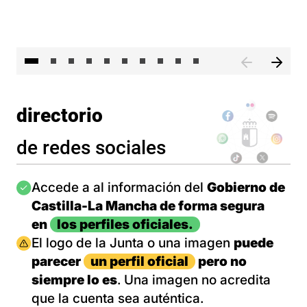
II 
directorio
de redes sociales
Imagen
Accede a al información del
Gobierno de
Castilla-La Mancha de forma segura
en
los perfiles oficiales.
Imagen
El logo de la Junta o una imagen
puede
parecer
un perfil oficial
pero no
siempre lo es
. Una imagen no acredita
que la cuenta sea auténtica.