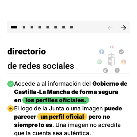
El 
directorio
de redes sociales
Imagen
Accede a al información del
Gobierno de
Castilla-La Mancha de forma segura
en
los perfiles oficiales.
Imagen
El logo de la Junta o una imagen
puede
parecer
un perfil oficial
pero no
siempre lo es
. Una imagen no acredita
que la cuenta sea auténtica.