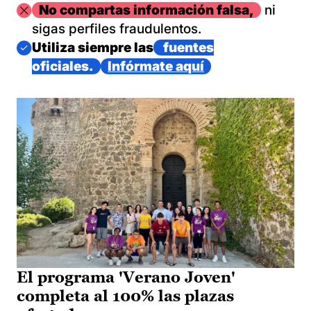
Imagen
No compartas información falsa,
ni
sigas perfiles fraudulentos.
Imagen
Utiliza siempre las
fuentes
oficiales.
Infórmate aquí
El programa 'Verano Joven'
completa al 100% las plazas