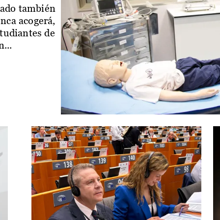
iado también
enca acogerá,
studiantes de
...