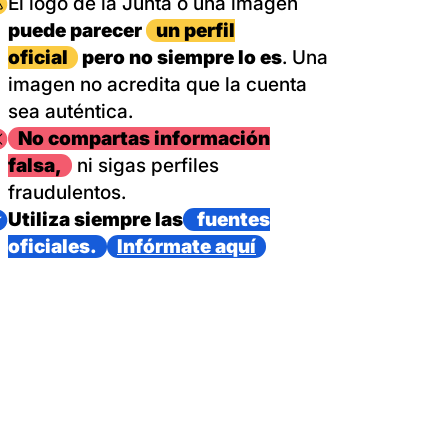
magen
El logo de la Junta o una imagen
puede parecer
un perfil
oficial
pero no siempre lo es
. Una
imagen no acredita que la cuenta
sea auténtica.
magen
No compartas información
falsa,
ni sigas perfiles
fraudulentos.
magen
Utiliza siempre las
fuentes
oficiales.
Infórmate aquí