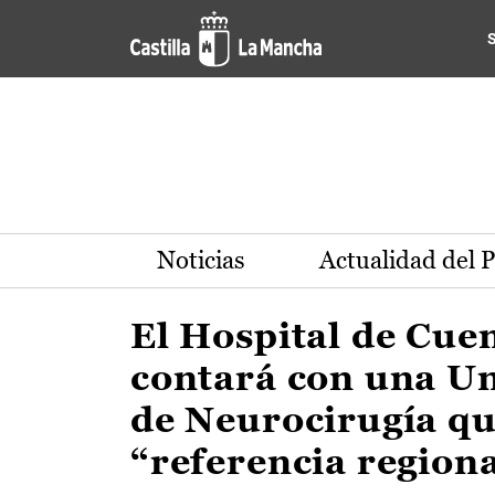
Actualidad de la región de 
Pasar al contenido principal
Noticias
Actualidad del 
El Hospital de Cue
contará con una U
de Neurocirugía qu
“referencia region