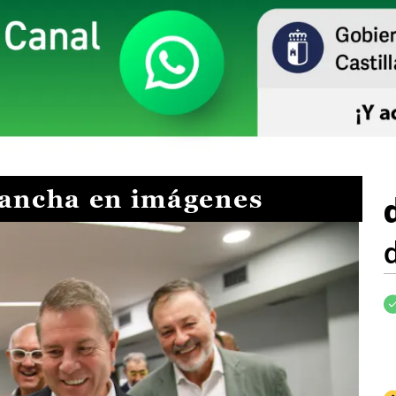
Mancha en imágenes
I