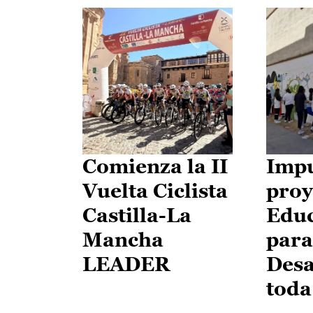
Comienza la II
Impu
Vuelta Ciclista
proy
Castilla-La
Edu
Mancha
para
LEADER
Desa
toda