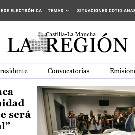
Castilla-La Mancha
SEDE ELECTRÓNICA
TEMAS
SITUACIONES COTIDIANA
Presidente
Convocatorias
Emisione
nca
nidad
e será
al”