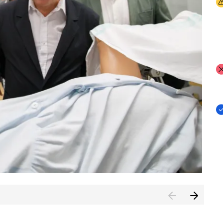
I
I
I
n de Cuenca (CESICU)