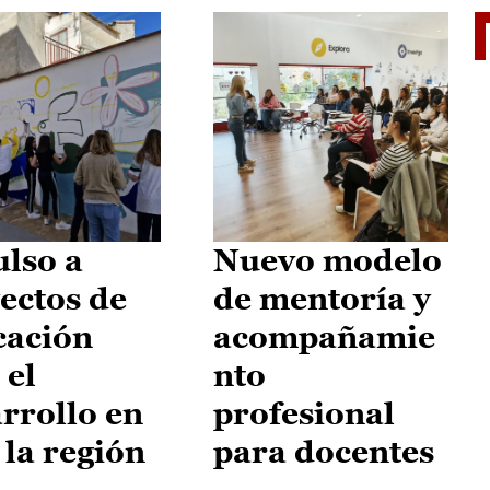
El je
lso a
Nuevo modelo
ectos de
de mentoría y
cación
acompañamie
 el
nto
rrollo en
profesional
 la región
para docentes