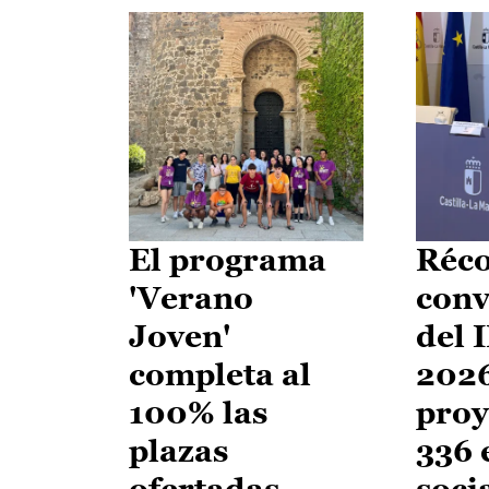
El programa
Réco
'Verano
conv
Joven'
del 
completa al
2026
100% las
proy
plazas
336 
ofertadas
soci