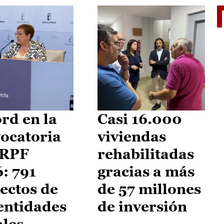
El je
rd en la
Casi 16.000
ocatoria
viviendas
IRPF
rehabilitadas
: 791
gracias a más
ectos de
de 57 millones
entidades
de inversión
ales