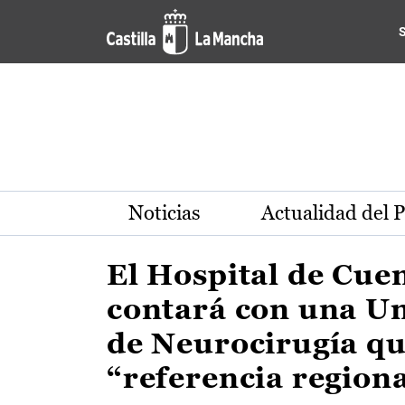
Actualidad de la región de 
Pasar al contenido principal
Noticias
Actualidad del 
El Hospital de Cue
contará con una U
de Neurocirugía qu
“referencia region