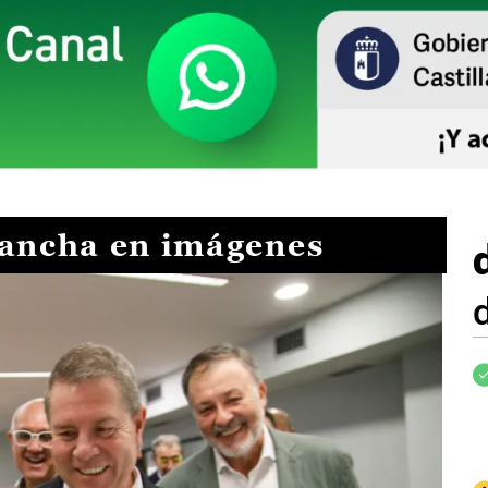
Mancha en imágenes
I