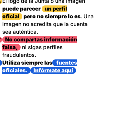
magen
El logo de la Junta o una imagen
puede parecer
un perfil
oficial
pero no siempre lo es
. Una
imagen no acredita que la cuenta
sea auténtica.
magen
No compartas información
falsa,
ni sigas perfiles
fraudulentos.
magen
Utiliza siempre las
fuentes
oficiales.
Infórmate aquí