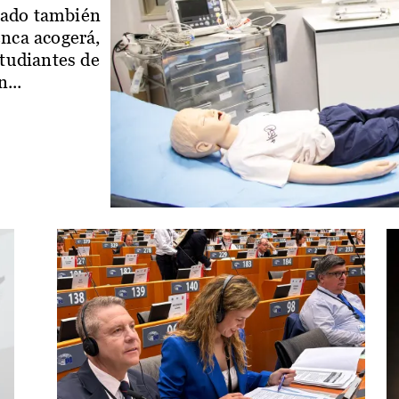
iado también
enca acogerá,
studiantes de
...