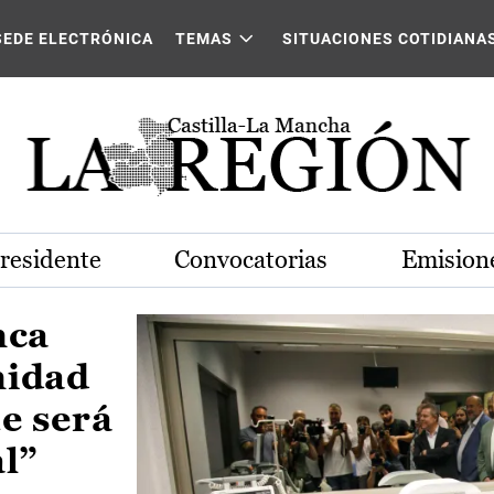
Castilla-La Mancha
SEDE ELECTRÓNICA
TEMAS
SITUACIONES COTIDIANA
Presidente
Convocatorias
Emisione
nca
nidad
e será
al”