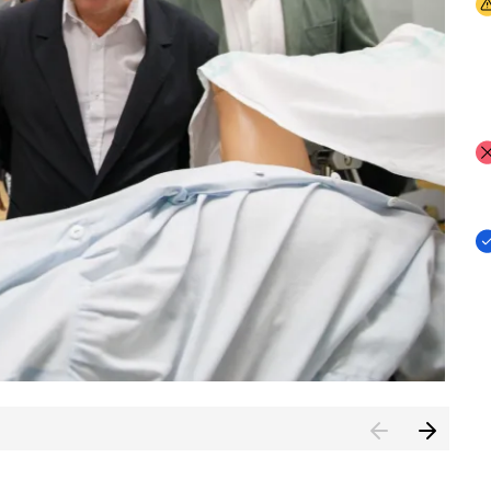
I
I
I
n de Cuenca (CESICU)