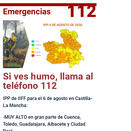
112
Emergencias
fe del Ejecutivo castellanomanchego, Emiliano García-Page, 
Si ves humo, llama al
teléfono 112
IPP de IIFF para el 6 de agosto en Castilla-
La Mancha:
-MUY ALTO en gran parte de Cuenca,
Toledo, Guadalajara, Albacete y Ciudad