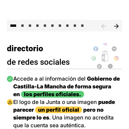
II 
directorio
de redes sociales
Imagen
Accede a al información del
Gobierno de
Castilla-La Mancha de forma segura
en
los perfiles oficiales.
Imagen
El logo de la Junta o una imagen
puede
parecer
un perfil oficial
pero no
siempre lo es
. Una imagen no acredita
que la cuenta sea auténtica.