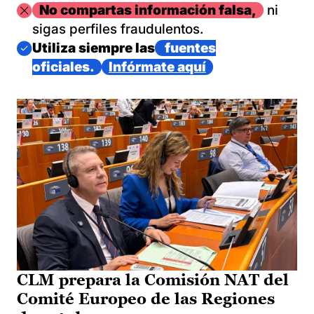
Imagen
No compartas información falsa,
ni
sigas perfiles fraudulentos.
Imagen
Utiliza siempre las
fuentes
oficiales.
Infórmate aquí
CLM prepara la Comisión NAT del
Comité Europeo de las Regiones