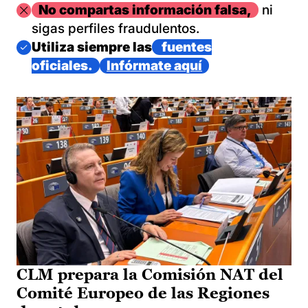
Imagen
No compartas información falsa,
ni
sigas perfiles fraudulentos.
Imagen
Utiliza siempre las
fuentes
oficiales.
Infórmate aquí
CLM prepara la Comisión NAT del
Comité Europeo de las Regiones