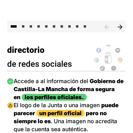
II 
directorio
de redes sociales
Imagen
Accede a al información del
Gobierno de
Castilla-La Mancha de forma segura
en
los perfiles oficiales.
Imagen
El logo de la Junta o una imagen
puede
parecer
un perfil oficial
pero no
siempre lo es
. Una imagen no acredita
que la cuenta sea auténtica.