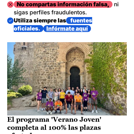
Imagen
No compartas información falsa,
ni
sigas perfiles fraudulentos.
Imagen
Utiliza siempre las
fuentes
oficiales.
Infórmate aquí
El programa 'Verano Joven'
completa al 100% las plazas