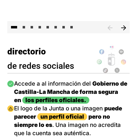
El 
directorio
de redes sociales
Imagen
Accede a al información del
Gobierno de
Castilla-La Mancha de forma segura
en
los perfiles oficiales.
Imagen
El logo de la Junta o una imagen
puede
parecer
un perfil oficial
pero no
siempre lo es
. Una imagen no acredita
que la cuenta sea auténtica.