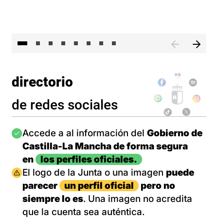
El 
directorio
de redes sociales
Imagen
Accede a al información del
Gobierno de
Castilla-La Mancha de forma segura
en
los perfiles oficiales.
Imagen
El logo de la Junta o una imagen
puede
parecer
un perfil oficial
pero no
siempre lo es
. Una imagen no acredita
que la cuenta sea auténtica.