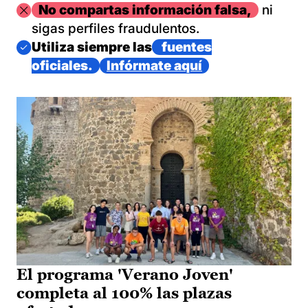
Imagen
No compartas información falsa,
ni
sigas perfiles fraudulentos.
Imagen
Utiliza siempre las
fuentes
oficiales.
Infórmate aquí
El programa 'Verano Joven'
completa al 100% las plazas