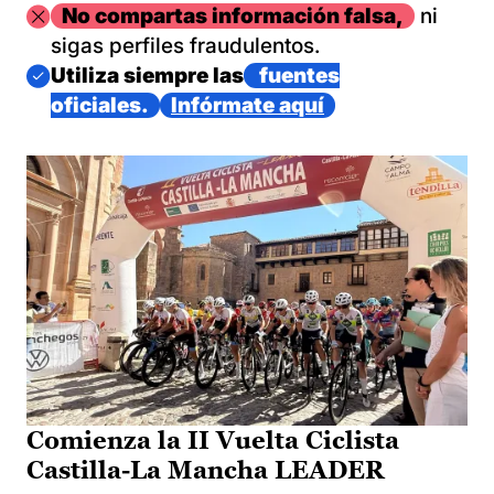
Imagen
No compartas información falsa,
ni
sigas perfiles fraudulentos.
Imagen
Utiliza siempre las
fuentes
oficiales.
Infórmate aquí
Comienza la II Vuelta Ciclista
Castilla-La Mancha LEADER