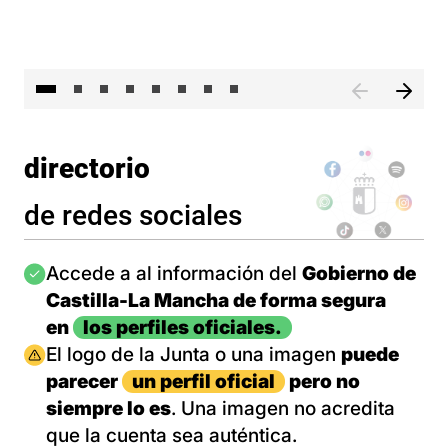
El 
directorio
de redes sociales
Imagen
Accede a al información del
Gobierno de
Castilla-La Mancha de forma segura
en
los perfiles oficiales.
Imagen
El logo de la Junta o una imagen
puede
parecer
un perfil oficial
pero no
siempre lo es
. Una imagen no acredita
que la cuenta sea auténtica.