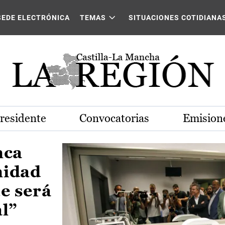
Castilla-La Mancha
SEDE ELECTRÓNICA
TEMAS
SITUACIONES COTIDIANA
Presidente
Convocatorias
Emisione
nca
nidad
e será
al”