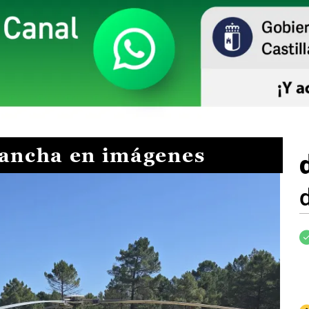
Mancha en imágenes
I