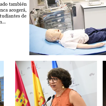
iado también
enca acogerá,
studiantes de
...