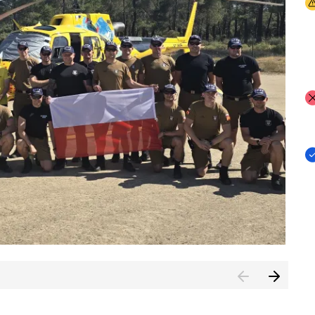
I
I
I
rcambiar por tercer año consecutivo formación y experienci