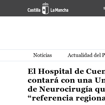
Actualidad de la región de 
Pasar al contenido principal
Noticias
Actualidad del 
El Hospital de Cue
contará con una U
de Neurocirugía qu
“referencia region