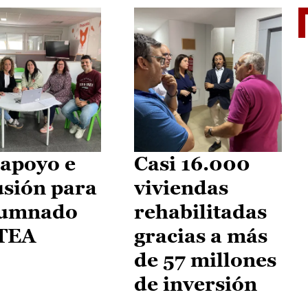
II Vu
apoyo e
Casi 16.000
usión para
viviendas
lumnado
rehabilitadas
 TEA
gracias a más
de 57 millones
de inversión