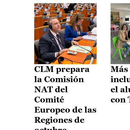
CLM prepara
Más 
la Comisión
incl
NAT del
el a
Comité
con
Europeo de las
Regiones de
octubre