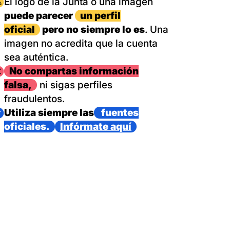
magen
El logo de la Junta o una imagen
puede parecer
un perfil
oficial
pero no siempre lo es
. Una
imagen no acredita que la cuenta
sea auténtica.
magen
No compartas información
falsa,
ni sigas perfiles
fraudulentos.
magen
Utiliza siempre las
fuentes
oficiales.
Infórmate aquí
as con un dispositivo internacional de bomberos forestales,