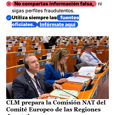
Imagen
No compartas información falsa,
ni
sigas perfiles fraudulentos.
Imagen
Utiliza siempre las
fuentes
oficiales.
Infórmate aquí
CLM prepara la Comisión NAT del
Comité Europeo de las Regiones