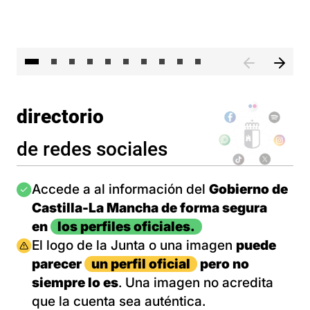
II 
directorio
de redes sociales
Imagen
Accede a al información del
Gobierno de
Castilla-La Mancha de forma segura
en
los perfiles oficiales.
Imagen
El logo de la Junta o una imagen
puede
parecer
un perfil oficial
pero no
siempre lo es
. Una imagen no acredita
que la cuenta sea auténtica.