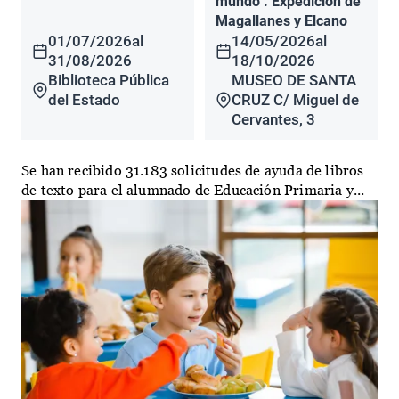
mundo". Expedición de
Magallanes y Elcano
01/07/2026
al
14/05/2026
al
31/08/2026
18/10/2026
Biblioteca Pública
MUSEO DE SANTA
del Estado
CRUZ C/ Miguel de
Cervantes, 3
Se han recibido 31.183 solicitudes de ayuda de libros
de texto para el alumnado de Educación Primaria y...