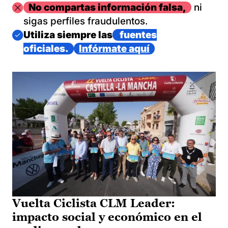
Imagen
No compartas información falsa,
ni
sigas perfiles fraudulentos.
Imagen
Utiliza siempre las
fuentes
oficiales.
Infórmate aquí
Vuelta Ciclista CLM Leader:
impacto social y económico en el