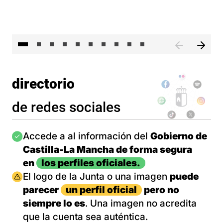
II 
directorio
de redes sociales
Imagen
Accede a al información del
Gobierno de
Castilla-La Mancha de forma segura
en
los perfiles oficiales.
Imagen
El logo de la Junta o una imagen
puede
parecer
un perfil oficial
pero no
siempre lo es
. Una imagen no acredita
que la cuenta sea auténtica.