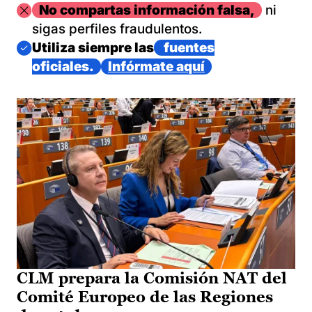
Imagen
No compartas información falsa,
ni
sigas perfiles fraudulentos.
Imagen
Utiliza siempre las
fuentes
oficiales.
Infórmate aquí
CLM prepara la Comisión NAT del
Comité Europeo de las Regiones