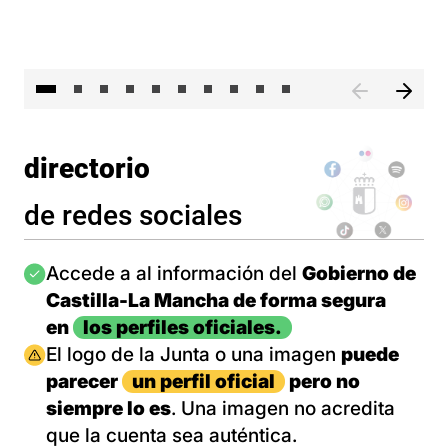
II 
directorio
de redes sociales
Imagen
Accede a al información del
Gobierno de
Castilla-La Mancha de forma segura
en
los perfiles oficiales.
Imagen
El logo de la Junta o una imagen
puede
parecer
un perfil oficial
pero no
siempre lo es
. Una imagen no acredita
que la cuenta sea auténtica.