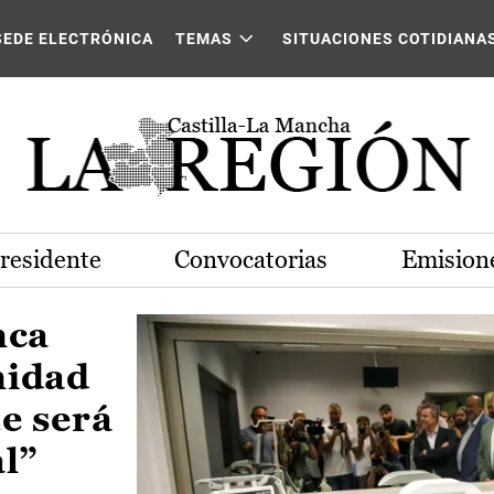
Castilla-La Mancha
SEDE ELECTRÓNICA
TEMAS
SITUACIONES COTIDIANA
Presidente
Convocatorias
Emisione
nca
nidad
e será
al”