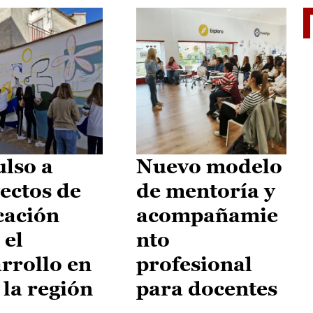
El je
lso a
Nuevo modelo
ectos de
de mentoría y
cación
acompañamie
 el
nto
rrollo en
profesional
 la región
para docentes