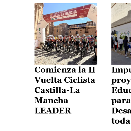
Comienza la II
Impu
Vuelta Ciclista
proy
Castilla-La
Edu
Mancha
para
LEADER
Desa
toda