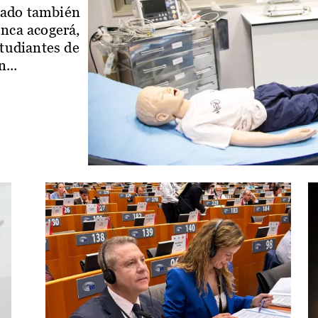
iado también
enca acogerá,
studiantes de
...