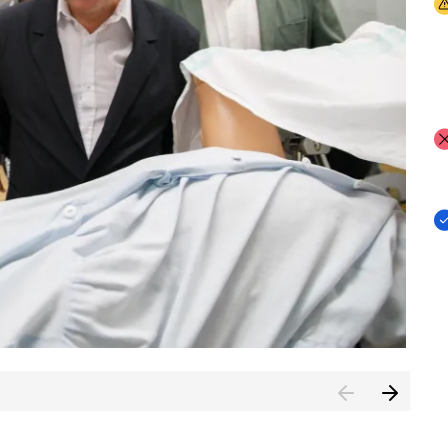
I
I
I
n de Cuenca (CESICU)