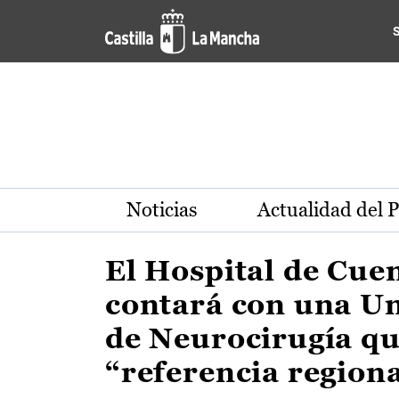
Actualidad de la región de 
Pasar al contenido principal
Noticias
Actualidad del 
El Hospital de Cue
contará con una U
de Neurocirugía qu
“referencia region