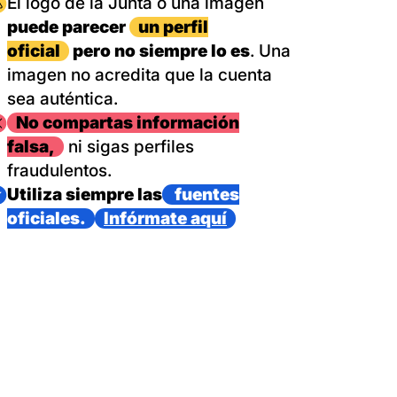
magen
El logo de la Junta o una imagen
puede parecer
un perfil
oficial
pero no siempre lo es
. Una
imagen no acredita que la cuenta
sea auténtica.
magen
No compartas información
falsa,
ni sigas perfiles
fraudulentos.
magen
Utiliza siempre las
fuentes
oficiales.
Infórmate aquí