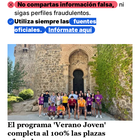
Imagen
No compartas información falsa,
ni
sigas perfiles fraudulentos.
Imagen
Utiliza siempre las
fuentes
oficiales.
Infórmate aquí
El programa 'Verano Joven'
completa al 100% las plazas