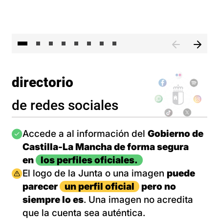
El 
directorio
de redes sociales
Imagen
Accede a al información del
Gobierno de
Castilla-La Mancha de forma segura
en
los perfiles oficiales.
Imagen
El logo de la Junta o una imagen
puede
parecer
un perfil oficial
pero no
siempre lo es
. Una imagen no acredita
que la cuenta sea auténtica.