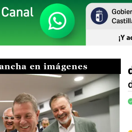
Mancha en imágenes
I