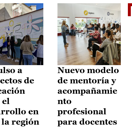
El je
lso a
Nuevo modelo
ectos de
de mentoría y
cación
acompañamie
 el
nto
rrollo en
profesional
 la región
para docentes