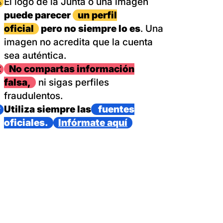
magen
El logo de la Junta o una imagen
puede parecer
un perfil
oficial
pero no siempre lo es
. Una
imagen no acredita que la cuenta
sea auténtica.
magen
No compartas información
falsa,
ni sigas perfiles
fraudulentos.
magen
Utiliza siempre las
fuentes
oficiales.
Infórmate aquí