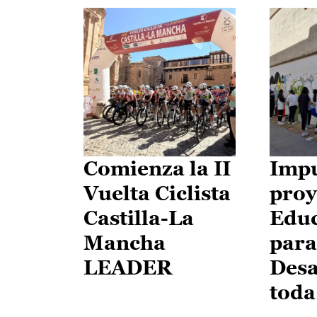
Comienza la II
Impu
Vuelta Ciclista
proy
Castilla-La
Edu
Mancha
para
LEADER
Desa
toda