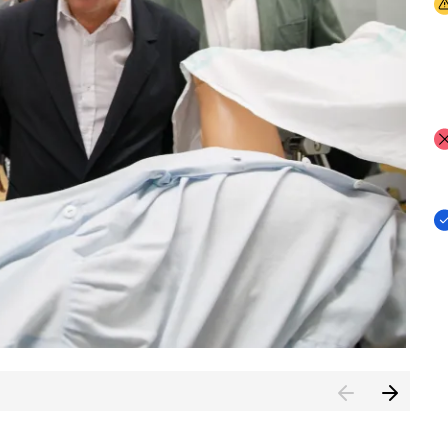
I
I
I
n de Cuenca (CESICU)