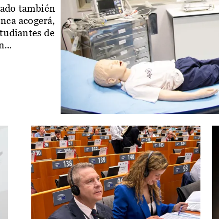
iado también
enca acogerá,
studiantes de
...