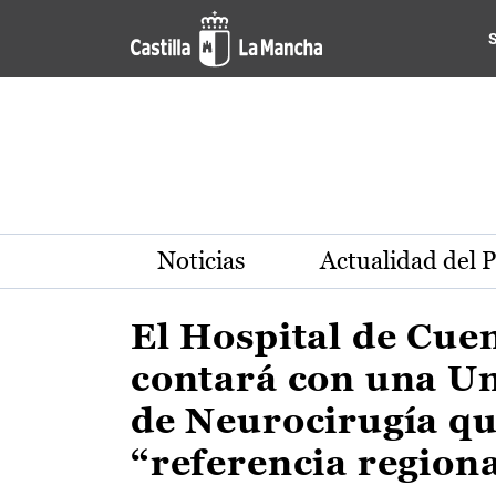
Actualidad de la región de 
Pasar al contenido principal
Noticias
Actualidad del 
El Hospital de Cue
contará con una U
de Neurocirugía qu
“referencia region