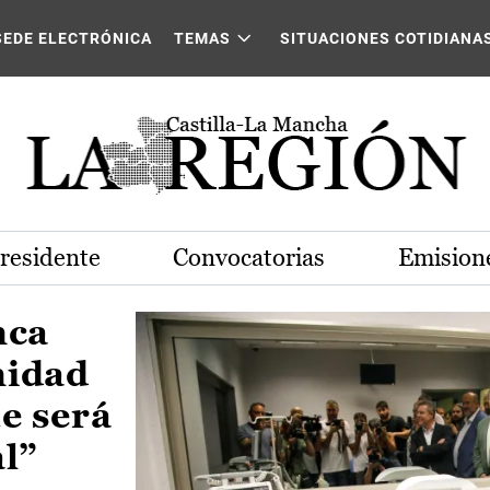
Castilla-La Mancha
SEDE ELECTRÓNICA
TEMAS
SITUACIONES COTIDIANA
Presidente
Convocatorias
Emisione
nca
nidad
e será
al”