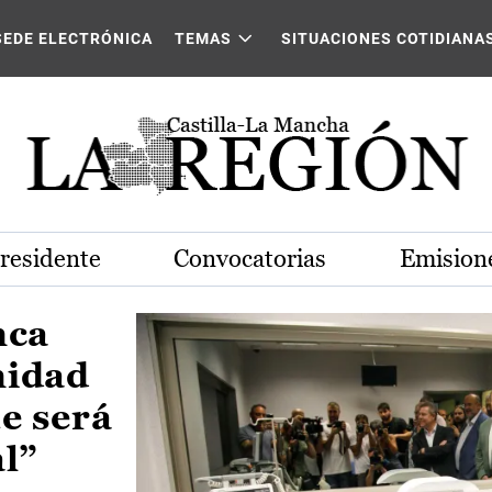
Castilla-La Mancha
SEDE ELECTRÓNICA
TEMAS
SITUACIONES COTIDIANA
Presidente
Convocatorias
Emisione
nca
nidad
e será
al”