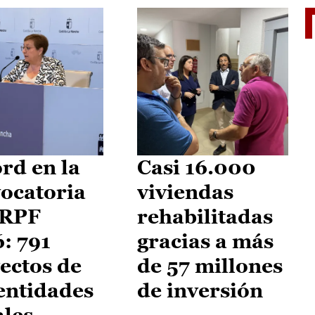
El je
rd en la
Casi 16.000
ocatoria
viviendas
IRPF
rehabilitadas
: 791
gracias a más
ectos de
de 57 millones
entidades
de inversión
ales