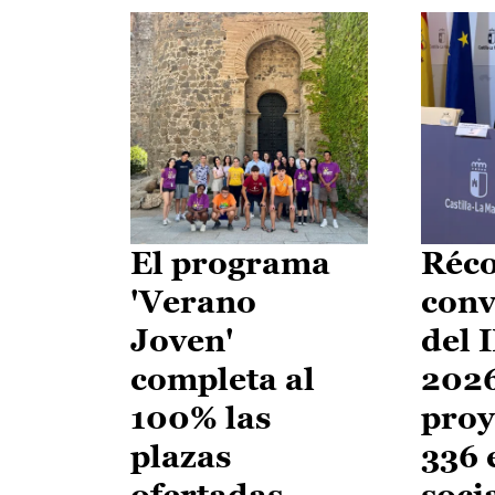
El programa
Réco
'Verano
conv
Joven'
del 
completa al
2026
100% las
proy
plazas
336 
ofertadas
soci