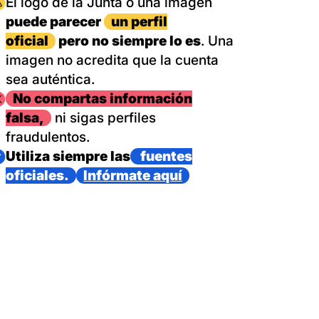
magen
El logo de la Junta o una imagen
puede parecer
un perfil
oficial
pero no siempre lo es
. Una
imagen no acredita que la cuenta
sea auténtica.
magen
No compartas información
falsa,
ni sigas perfiles
fraudulentos.
magen
Utiliza siempre las
fuentes
oficiales.
Infórmate aquí