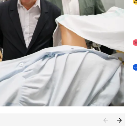
I
I
I
n de Cuenca (CESICU)