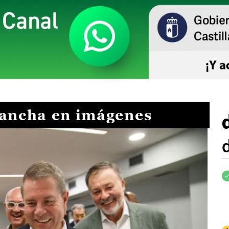
Mancha en imágenes
I