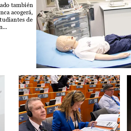
iado también
enca acogerá,
studiantes de
...