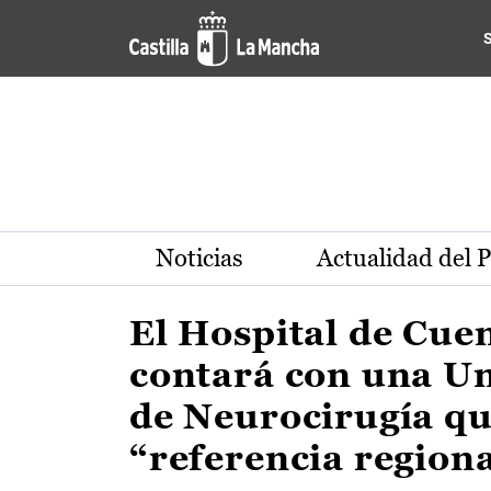
Actualidad de la región de 
Pasar al contenido principal
Noticias
Actualidad del 
El Hospital de Cue
contará con una U
de Neurocirugía qu
“referencia region