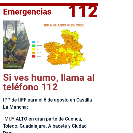
112
Emergencias
fe del Ejecutivo castellanomanchego, Emiliano García-Page, 
Si ves humo, llama al
teléfono 112
IPP de IIFF para el 6 de agosto en Castilla-
La Mancha:
-MUY ALTO en gran parte de Cuenca,
Toledo, Guadalajara, Albacete y Ciudad