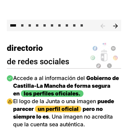
II 
directorio
de redes sociales
Imagen
Accede a al información del
Gobierno de
Castilla-La Mancha de forma segura
en
los perfiles oficiales.
Imagen
El logo de la Junta o una imagen
puede
parecer
un perfil oficial
pero no
siempre lo es
. Una imagen no acredita
que la cuenta sea auténtica.