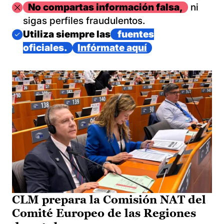
Imagen
No compartas información falsa,
ni
sigas perfiles fraudulentos.
Imagen
Utiliza siempre las
fuentes
oficiales.
Infórmate aquí
CLM prepara la Comisión NAT del
Comité Europeo de las Regiones