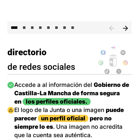
El 
directorio
de redes sociales
Imagen
Accede a al información del
Gobierno de
Castilla-La Mancha de forma segura
en
los perfiles oficiales.
Imagen
El logo de la Junta o una imagen
puede
parecer
un perfil oficial
pero no
siempre lo es
. Una imagen no acredita
que la cuenta sea auténtica.