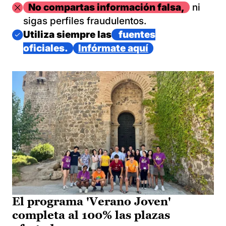
Imagen
No compartas información falsa,
ni
sigas perfiles fraudulentos.
Imagen
Utiliza siempre las
fuentes
oficiales.
Infórmate aquí
El programa 'Verano Joven'
completa al 100% las plazas