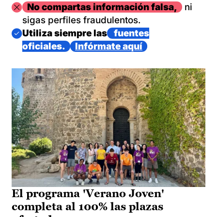
Imagen
No compartas información falsa,
ni
sigas perfiles fraudulentos.
Imagen
Utiliza siempre las
fuentes
oficiales.
Infórmate aquí
El programa 'Verano Joven'
completa al 100% las plazas