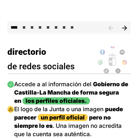
El 
directorio
de redes sociales
Imagen
Accede a al información del
Gobierno de
Castilla-La Mancha de forma segura
en
los perfiles oficiales.
Imagen
El logo de la Junta o una imagen
puede
parecer
un perfil oficial
pero no
siempre lo es
. Una imagen no acredita
que la cuenta sea auténtica.