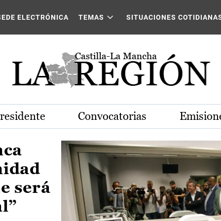
Castilla-La Mancha
SEDE ELECTRÓNICA
TEMAS
SITUACIONES COTIDIANA
Presidente
Convocatorias
Emisione
nca
nidad
e será
al”