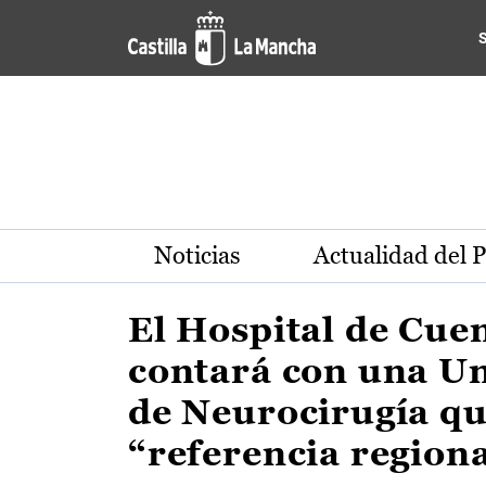
Actualidad de la región de 
Pasar al contenido principal
Noticias
Actualidad del 
El Hospital de Cue
contará con una U
de Neurocirugía qu
“referencia region