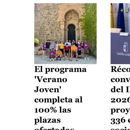
El programa
Réco
'Verano
conv
Joven'
del 
completa al
2026
100% las
proy
plazas
336 
ofertadas
soci