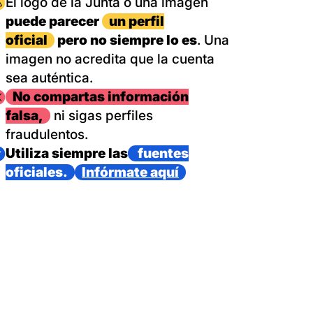
magen
El logo de la Junta o una imagen
puede parecer
un perfil
oficial
pero no siempre lo es
. Una
imagen no acredita que la cuenta
sea auténtica.
magen
No compartas información
falsa,
ni sigas perfiles
fraudulentos.
magen
Utiliza siempre las
fuentes
oficiales.
Infórmate aquí