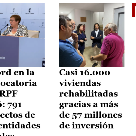
El je
rd en la
Casi 16.000
ocatoria
viviendas
IRPF
rehabilitadas
: 791
gracias a más
ectos de
de 57 millones
entidades
de inversión
ales