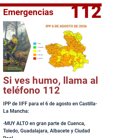
112
Emergencias
fe del Ejecutivo castellanomanchego, Emiliano García-Page, 
Si ves humo, llama al
teléfono 112
IPP de IIFF para el 6 de agosto en Castilla-
La Mancha:
-MUY ALTO en gran parte de Cuenca,
Toledo, Guadalajara, Albacete y Ciudad