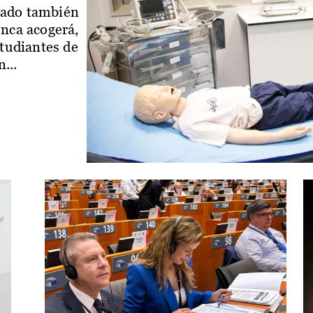
iado también
enca acogerá,
studiantes de
...