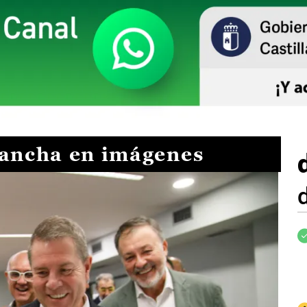
Mancha en imágenes
I