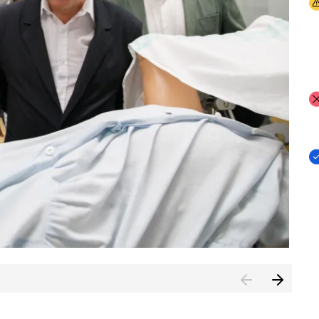
I
I
I
n de Cuenca (CESICU)