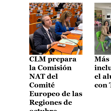
CLM prepara
Más 
la Comisión
incl
NAT del
el a
Comité
con
Europeo de las
Regiones de
octubre