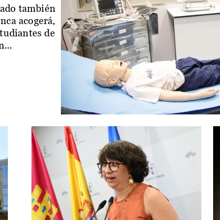
iado también
enca acogerá,
studiantes de
...