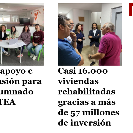
II Vu
apoyo e
Casi 16.000
usión para
viviendas
lumnado
rehabilitadas
 TEA
gracias a más
de 57 millones
de inversión