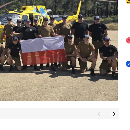
I
I
I
rcambiar por tercer año consecutivo formación y experienci