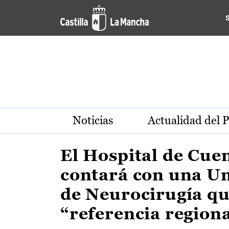
Actualidad de la región de 
Pasar al contenido principal
Noticias
Actualidad del 
El Hospital de Cue
contará con una U
de Neurocirugía qu
“referencia region