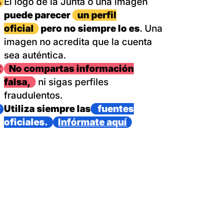
magen
El logo de la Junta o una imagen
puede parecer
un perfil
oficial
pero no siempre lo es
. Una
imagen no acredita que la cuenta
sea auténtica.
magen
No compartas información
falsa,
ni sigas perfiles
fraudulentos.
magen
Utiliza siempre las
fuentes
oficiales.
Infórmate aquí
as con un dispositivo internacional de bomberos forestales,