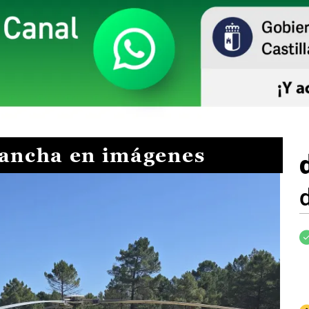
Mancha en imágenes
I