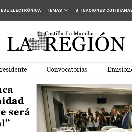
Castilla-La Mancha
SEDE ELECTRÓNICA
TEMAS
SITUACIONES COTIDIANA
Presidente
Convocatorias
Emisione
nca
nidad
e será
al”