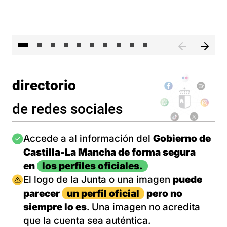
II 
directorio
de redes sociales
Imagen
Accede a al información del
Gobierno de
Castilla-La Mancha de forma segura
en
los perfiles oficiales.
Imagen
El logo de la Junta o una imagen
puede
parecer
un perfil oficial
pero no
siempre lo es
. Una imagen no acredita
que la cuenta sea auténtica.