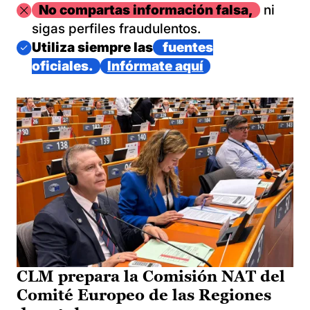
Imagen
No compartas información falsa,
ni
sigas perfiles fraudulentos.
Imagen
Utiliza siempre las
fuentes
oficiales.
Infórmate aquí
CLM prepara la Comisión NAT del
Comité Europeo de las Regiones