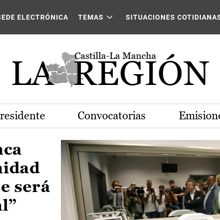
Castilla-La Mancha
SEDE ELECTRÓNICA
TEMAS
SITUACIONES COTIDIANA
Presidente
Convocatorias
Emisione
nca
nidad
e será
al”