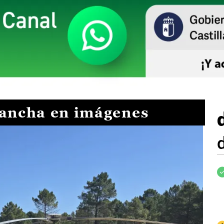
Mancha en imágenes
I