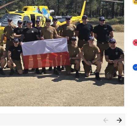
I
I
I
rcambiar por tercer año consecutivo formación y experienci