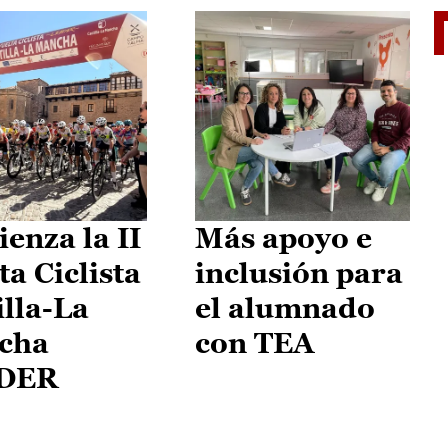
II Vu
enza la II
Más apoyo e
ta Ciclista
inclusión para
illa-La
el alumnado
cha
con TEA
DER