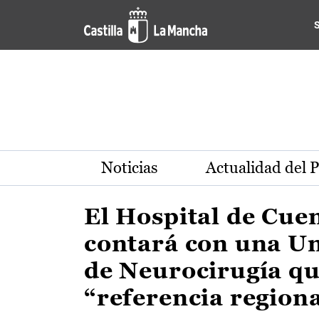
Actualidad de la región de 
Pasar al contenido principal
Noticias
Actualidad del 
El Hospital de Cue
contará con una U
de Neurocirugía qu
“referencia region