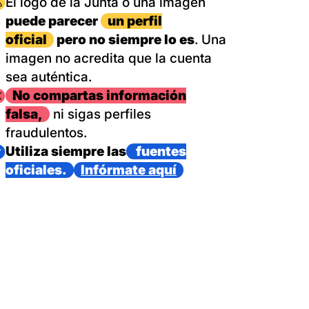
magen
El logo de la Junta o una imagen
puede parecer
un perfil
oficial
pero no siempre lo es
. Una
imagen no acredita que la cuenta
sea auténtica.
magen
No compartas información
falsa,
ni sigas perfiles
fraudulentos.
magen
Utiliza siempre las
fuentes
oficiales.
Infórmate aquí
as con un dispositivo internacional de bomberos forestales,