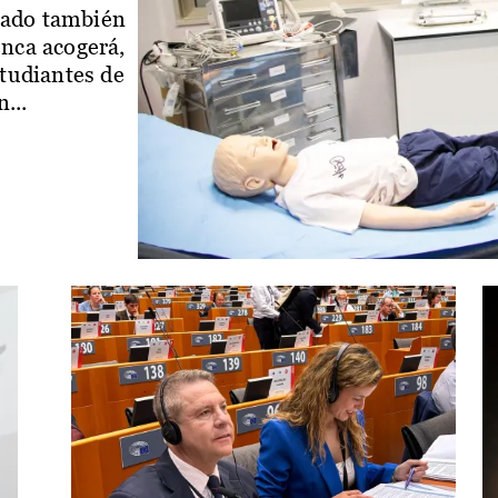
iado también
enca acogerá,
studiantes de
...