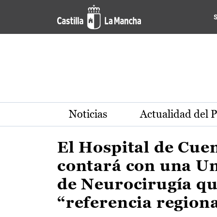
Actualidad de la región de 
Pasar al contenido principal
Noticias
Actualidad del 
El Hospital de Cue
contará con una U
de Neurocirugía qu
“referencia region