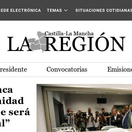
Castilla-La Mancha
SEDE ELECTRÓNICA
TEMAS
SITUACIONES COTIDIANA
Presidente
Convocatorias
Emisione
nca
nidad
e será
al”