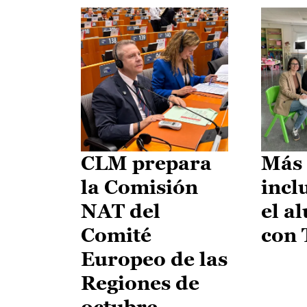
CLM prepara
Más 
la Comisión
incl
NAT del
el a
Comité
con
Europeo de las
Regiones de
octubre