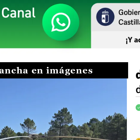
Mancha en imágenes
I