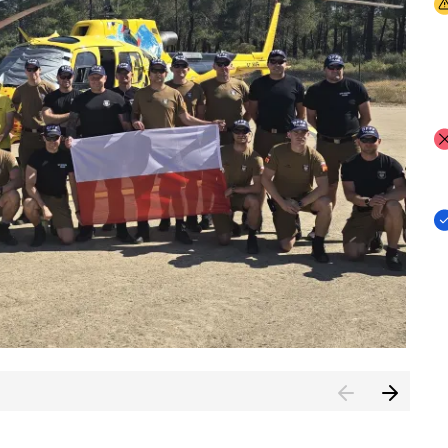
I
I
I
rcambiar por tercer año consecutivo formación y experienci