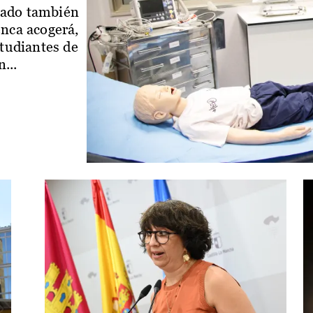
iado también
enca acogerá,
studiantes de
...