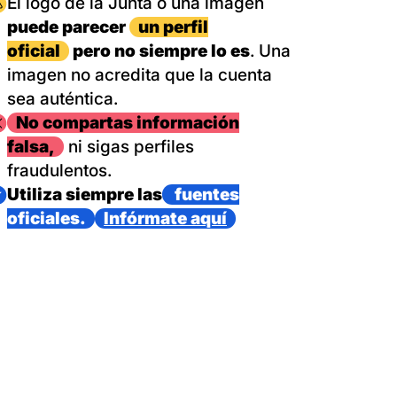
magen
El logo de la Junta o una imagen
puede parecer
un perfil
oficial
pero no siempre lo es
. Una
imagen no acredita que la cuenta
sea auténtica.
magen
No compartas información
falsa,
ni sigas perfiles
fraudulentos.
magen
Utiliza siempre las
fuentes
oficiales.
Infórmate aquí
as con un dispositivo internacional de bomberos forestales,