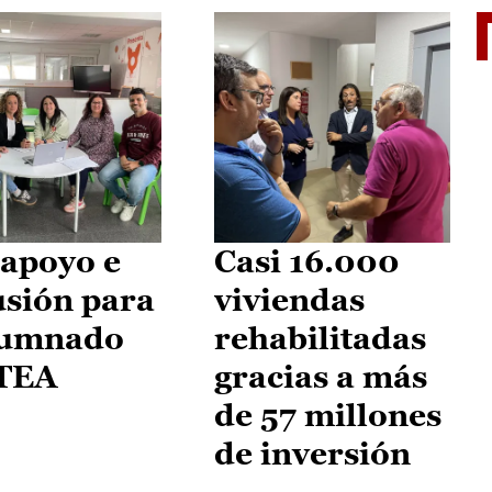
II Vu
apoyo e
Casi 16.000
usión para
viviendas
lumnado
rehabilitadas
 TEA
gracias a más
de 57 millones
de inversión