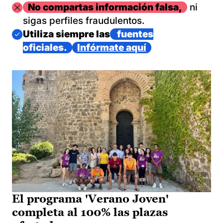
Imagen
No compartas información falsa,
ni
sigas perfiles fraudulentos.
Imagen
Utiliza siempre las
fuentes
oficiales.
Infórmate aquí
El programa 'Verano Joven'
completa al 100% las plazas