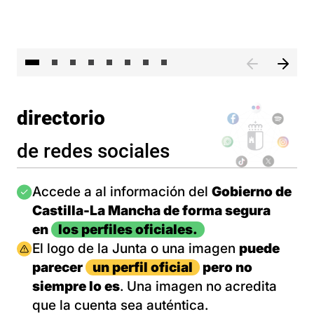
El 
directorio
de redes sociales
Imagen
Accede a al información del
Gobierno de
Castilla-La Mancha de forma segura
en
los perfiles oficiales.
Imagen
El logo de la Junta o una imagen
puede
parecer
un perfil oficial
pero no
siempre lo es
. Una imagen no acredita
que la cuenta sea auténtica.