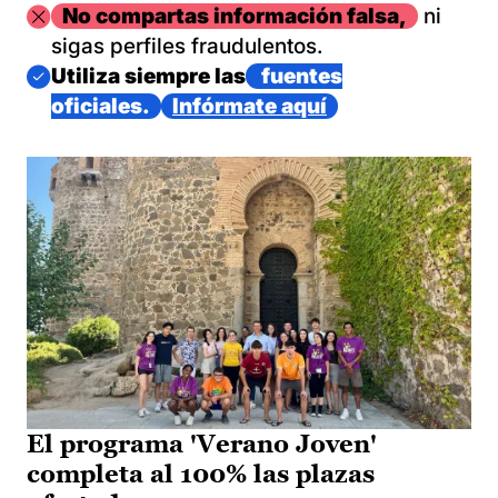
Imagen
No compartas información falsa,
ni
sigas perfiles fraudulentos.
Imagen
Utiliza siempre las
fuentes
oficiales.
Infórmate aquí
El programa 'Verano Joven'
completa al 100% las plazas