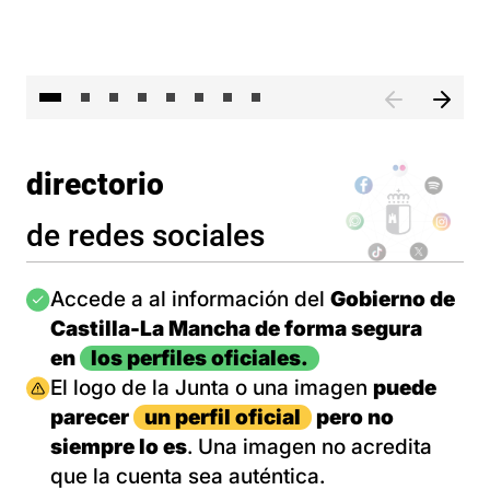
El 
directorio
de redes sociales
Imagen
Accede a al información del
Gobierno de
Castilla-La Mancha de forma segura
en
los perfiles oficiales.
Imagen
El logo de la Junta o una imagen
puede
parecer
un perfil oficial
pero no
siempre lo es
. Una imagen no acredita
que la cuenta sea auténtica.