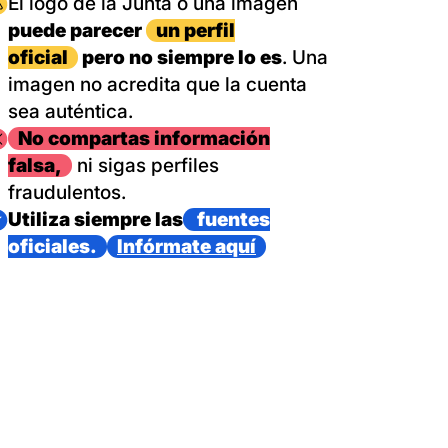
magen
El logo de la Junta o una imagen
puede parecer
un perfil
oficial
pero no siempre lo es
. Una
imagen no acredita que la cuenta
sea auténtica.
magen
No compartas información
falsa,
ni sigas perfiles
fraudulentos.
magen
Utiliza siempre las
fuentes
oficiales.
Infórmate aquí