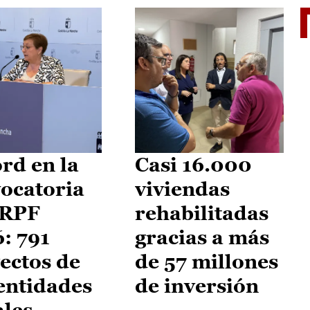
El je
rd en la
Casi 16.000
ocatoria
viviendas
IRPF
rehabilitadas
: 791
gracias a más
ectos de
de 57 millones
entidades
de inversión
ales