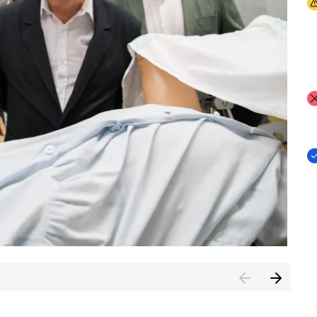
I
I
I
n de Cuenca (CESICU)