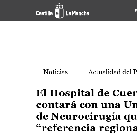
Actualidad de la región de 
Pasar al contenido principal
Noticias
Actualidad del 
El Hospital de Cue
contará con una U
de Neurocirugía qu
“referencia region