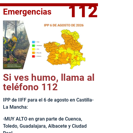
112
Emergencias
fe del Ejecutivo castellanomanchego, Emiliano García-Page, 
Si ves humo, llama al
teléfono 112
IPP de IIFF para el 6 de agosto en Castilla-
La Mancha:
-MUY ALTO en gran parte de Cuenca,
Toledo, Guadalajara, Albacete y Ciudad