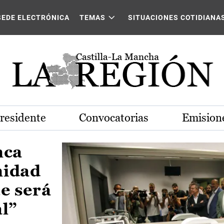
Castilla-La Mancha
SEDE ELECTRÓNICA
TEMAS
SITUACIONES COTIDIANA
Presidente
Convocatorias
Emisione
nca
nidad
e será
al”