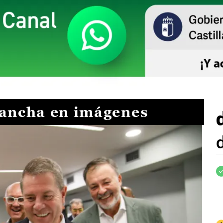
Mancha en imágenes
I