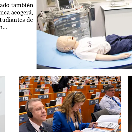
iado también
enca acogerá,
studiantes de
...