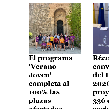
El programa
Réco
'Verano
conv
Joven'
del 
completa al
2026
100% las
proy
plazas
336 
ofertadas
soci