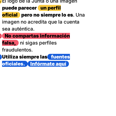
magen
El logo de la Junta o una imagen
puede parecer
un perfil
oficial
pero no siempre lo es
. Una
imagen no acredita que la cuenta
sea auténtica.
magen
No compartas información
falsa,
ni sigas perfiles
fraudulentos.
magen
Utiliza siempre las
fuentes
oficiales.
Infórmate aquí