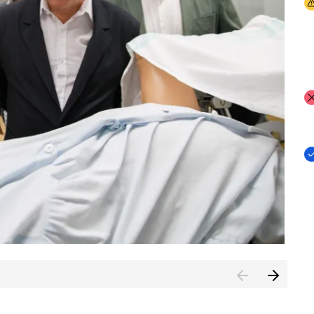
I
I
I
n de Cuenca (CESICU)