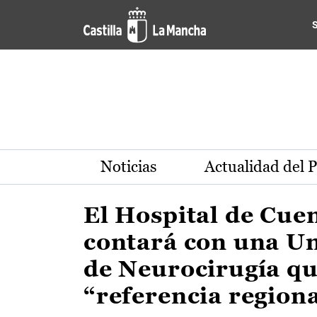
Actualidad de la región de 
Pasar al contenido principal
Noticias
Actualidad del 
El Hospital de Cue
contará con una U
de Neurocirugía qu
“referencia region