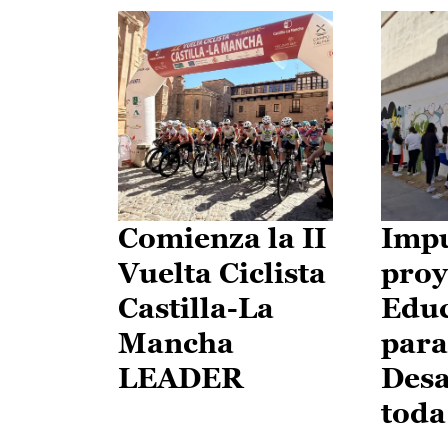
Comienza la II
Impu
Vuelta Ciclista
proy
Castilla-La
Edu
Mancha
para
LEADER
Desa
toda