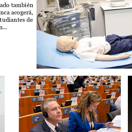
iado también
enca acogerá,
studiantes de
...