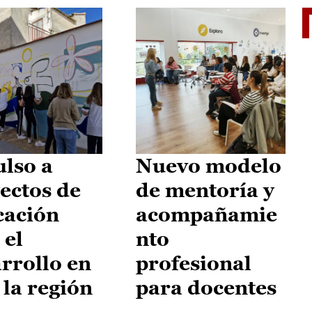
El je
lso a
Nuevo modelo
ectos de
de mentoría y
cación
acompañamie
 el
nto
rrollo en
profesional
 la región
para docentes