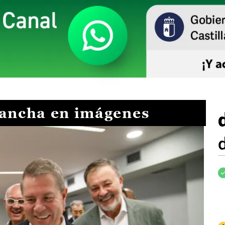
Mancha en imágenes
I