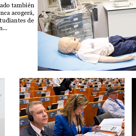
iado también
enca acogerá,
studiantes de
...