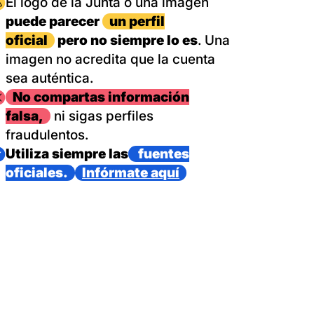
magen
El logo de la Junta o una imagen
puede parecer
un perfil
oficial
pero no siempre lo es
. Una
imagen no acredita que la cuenta
sea auténtica.
magen
No compartas información
falsa,
ni sigas perfiles
fraudulentos.
magen
Utiliza siempre las
fuentes
oficiales.
Infórmate aquí