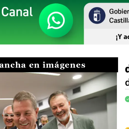
Mancha en imágenes
I