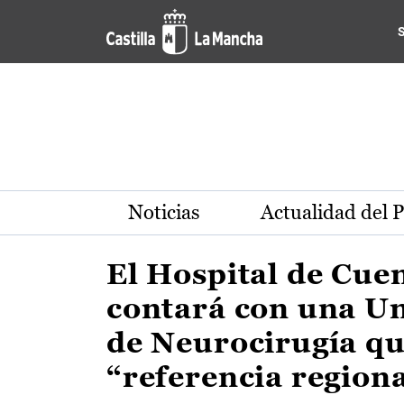
Actualidad de la región de 
Pasar al contenido principal
Noticias
Actualidad del 
El Hospital de Cue
contará con una U
de Neurocirugía qu
“referencia region