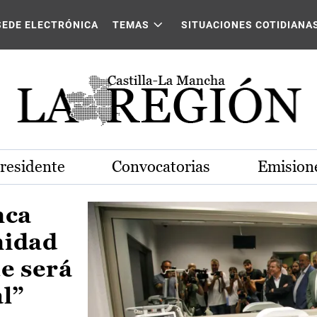
Castilla-La Mancha
SEDE ELECTRÓNICA
TEMAS
SITUACIONES COTIDIANA
Presidente
Convocatorias
Emisione
nca
nidad
e será
al”