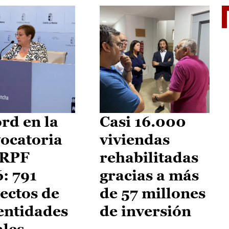
El je
rd en la
Casi 16.000
ocatoria
viviendas
IRPF
rehabilitadas
: 791
gracias a más
ectos de
de 57 millones
entidades
de inversión
ales