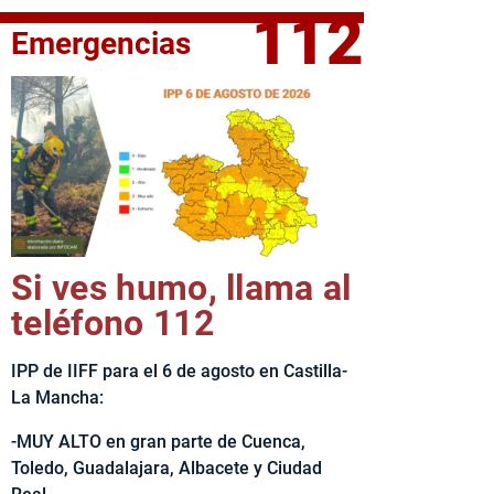
112
Emergencias
fe del Ejecutivo castellanomanchego, Emiliano García-Page, 
Si ves humo, llama al
teléfono 112
IPP de IIFF para el 6 de agosto en Castilla-
La Mancha:
-MUY ALTO en gran parte de Cuenca,
Toledo, Guadalajara, Albacete y Ciudad