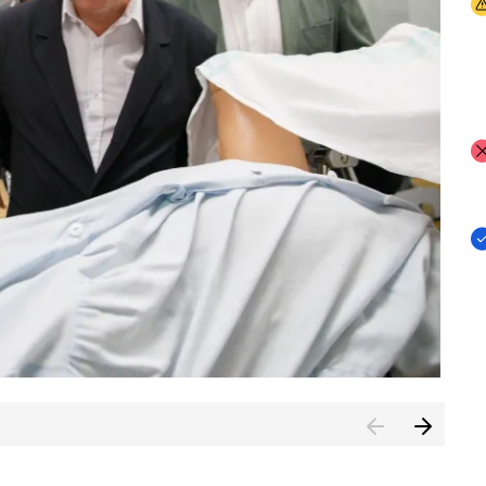
I
I
I
n de Cuenca (CESICU)