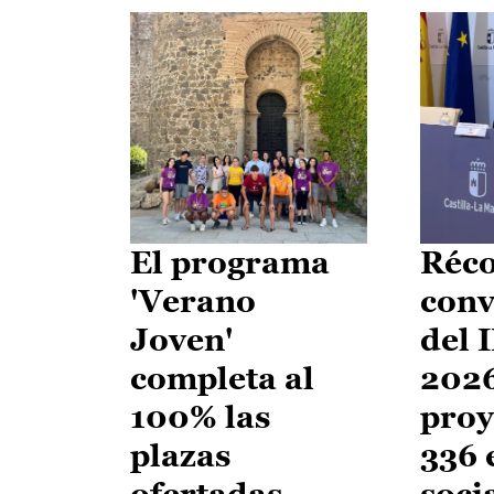
El programa
Réco
'Verano
conv
Joven'
del 
completa al
2026
100% las
proy
plazas
336 
ofertadas
soci