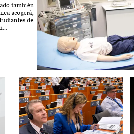
iado también
enca acogerá,
studiantes de
...