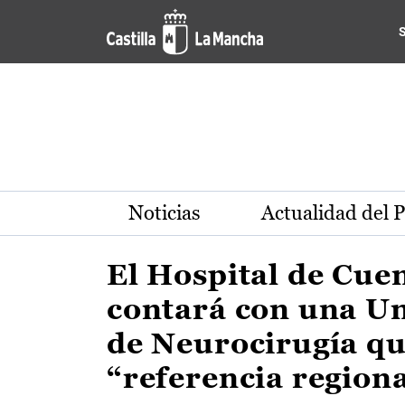
Actualidad de la región de 
Pasar al contenido principal
Noticias
Actualidad del 
El Hospital de Cue
contará con una U
de Neurocirugía qu
“referencia region