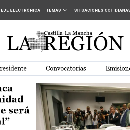
Castilla-La Mancha
SEDE ELECTRÓNICA
TEMAS
SITUACIONES COTIDIANA
Presidente
Convocatorias
Emisione
nca
nidad
e será
al”