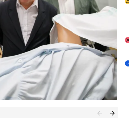
I
I
I
n de Cuenca (CESICU)