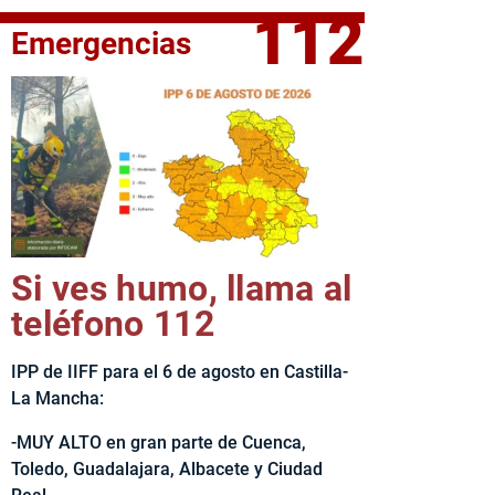
112
Emergencias
fe del Ejecutivo castellanomanchego, Emiliano García-Page, 
Si ves humo, llama al
teléfono 112
IPP de IIFF para el 6 de agosto en Castilla-
La Mancha:
-MUY ALTO en gran parte de Cuenca,
Toledo, Guadalajara, Albacete y Ciudad