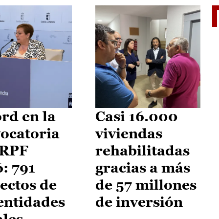
El je
rd en la
Casi 16.000
ocatoria
viviendas
IRPF
rehabilitadas
: 791
gracias a más
ectos de
de 57 millones
entidades
de inversión
ales