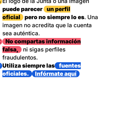
magen
El logo de la Junta o una imagen
puede parecer
un perfil
oficial
pero no siempre lo es
. Una
imagen no acredita que la cuenta
sea auténtica.
magen
No compartas información
falsa,
ni sigas perfiles
fraudulentos.
magen
Utiliza siempre las
fuentes
oficiales.
Infórmate aquí