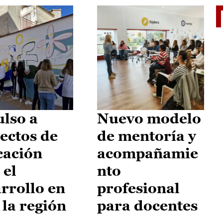
El je
lso a
Nuevo modelo
ectos de
de mentoría y
cación
acompañamie
 el
nto
rrollo en
profesional
 la región
para docentes