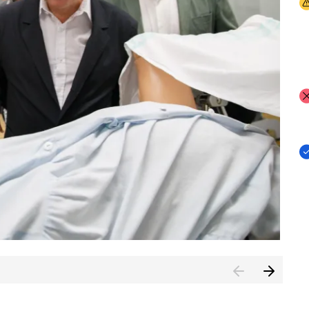
I
I
I
n de Cuenca (CESICU)