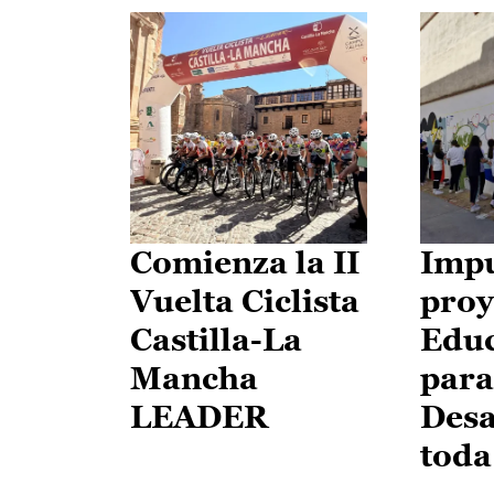
Comienza la II
Impu
Vuelta Ciclista
proy
Castilla-La
Edu
Mancha
para
LEADER
Desa
toda