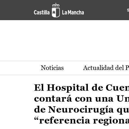
Actualidad de la región de 
Pasar al contenido principal
Noticias
Actualidad del 
El Hospital de Cue
contará con una U
de Neurocirugía qu
“referencia region