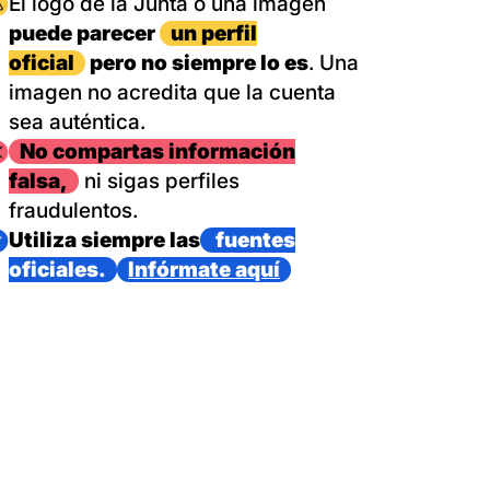
magen
El logo de la Junta o una imagen
puede parecer
un perfil
oficial
pero no siempre lo es
. Una
imagen no acredita que la cuenta
sea auténtica.
magen
No compartas información
falsa,
ni sigas perfiles
fraudulentos.
magen
Utiliza siempre las
fuentes
oficiales.
Infórmate aquí