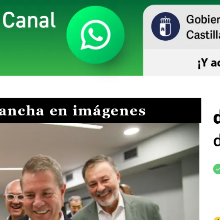
Mancha en imágenes
I