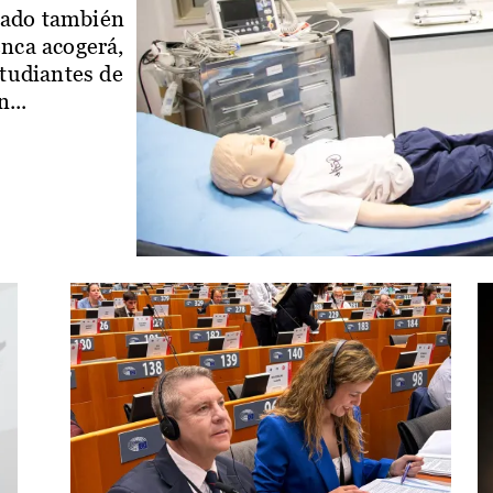
iado también
enca acogerá,
studiantes de
...