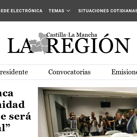
Castilla-La Mancha
SEDE ELECTRÓNICA
TEMAS
SITUACIONES COTIDIANA
Presidente
Convocatorias
Emisione
nca
nidad
e será
al”