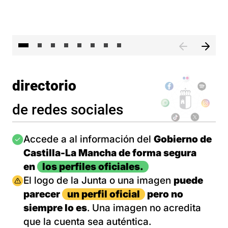
El 
directorio
de redes sociales
Imagen
Accede a al información del
Gobierno de
Castilla-La Mancha de forma segura
en
los perfiles oficiales.
Imagen
El logo de la Junta o una imagen
puede
parecer
un perfil oficial
pero no
siempre lo es
. Una imagen no acredita
que la cuenta sea auténtica.