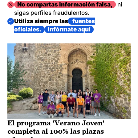
Imagen
No compartas información falsa,
ni
sigas perfiles fraudulentos.
Imagen
Utiliza siempre las
fuentes
oficiales.
Infórmate aquí
El programa 'Verano Joven'
completa al 100% las plazas