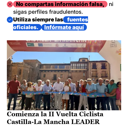
Imagen
No compartas información falsa,
ni
sigas perfiles fraudulentos.
Imagen
Utiliza siempre las
fuentes
oficiales.
Infórmate aquí
Comienza la II Vuelta Ciclista
Castilla-La Mancha LEADER