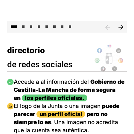
El 
directorio
de redes sociales
Imagen
Accede a al información del
Gobierno de
Castilla-La Mancha de forma segura
en
los perfiles oficiales.
Imagen
El logo de la Junta o una imagen
puede
parecer
un perfil oficial
pero no
siempre lo es
. Una imagen no acredita
que la cuenta sea auténtica.