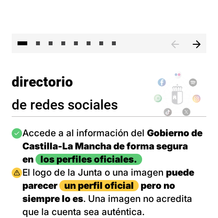
El 
directorio
de redes sociales
Imagen
Accede a al información del
Gobierno de
Castilla-La Mancha de forma segura
en
los perfiles oficiales.
Imagen
El logo de la Junta o una imagen
puede
parecer
un perfil oficial
pero no
siempre lo es
. Una imagen no acredita
que la cuenta sea auténtica.