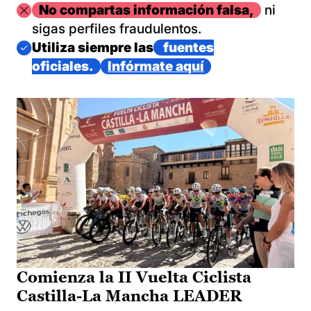
Imagen
No compartas información falsa,
ni
sigas perfiles fraudulentos.
Imagen
Utiliza siempre las
fuentes
oficiales.
Infórmate aquí
Comienza la II Vuelta Ciclista
Castilla-La Mancha LEADER