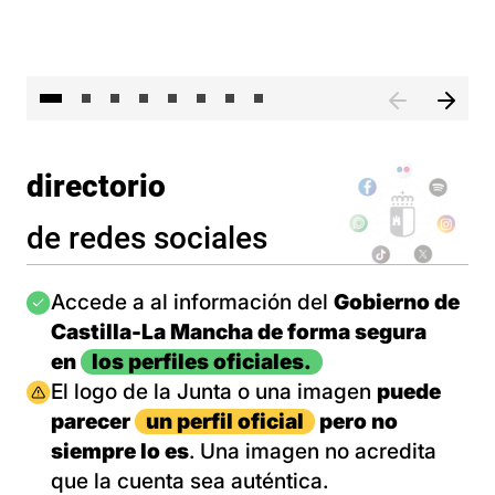
El 
directorio
de redes sociales
Imagen
Accede a al información del
Gobierno de
Castilla-La Mancha de forma segura
en
los perfiles oficiales.
Imagen
El logo de la Junta o una imagen
puede
parecer
un perfil oficial
pero no
siempre lo es
. Una imagen no acredita
que la cuenta sea auténtica.