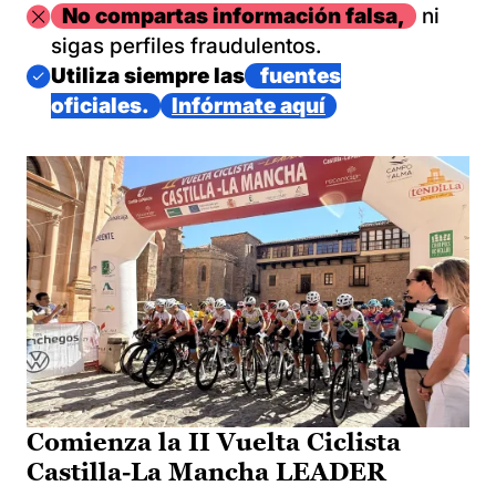
Imagen
No compartas información falsa,
ni
sigas perfiles fraudulentos.
Imagen
Utiliza siempre las
fuentes
oficiales.
Infórmate aquí
Comienza la II Vuelta Ciclista
Castilla-La Mancha LEADER