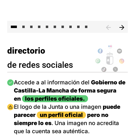
II 
directorio
de redes sociales
Imagen
Accede a al información del
Gobierno de
Castilla-La Mancha de forma segura
en
los perfiles oficiales.
Imagen
El logo de la Junta o una imagen
puede
parecer
un perfil oficial
pero no
siempre lo es
. Una imagen no acredita
que la cuenta sea auténtica.