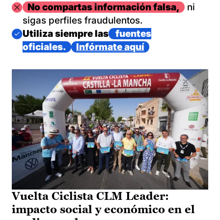
Imagen
No compartas información falsa,
ni
sigas perfiles fraudulentos.
Imagen
Utiliza siempre las
fuentes
oficiales.
Infórmate aquí
Vuelta Ciclista CLM Leader:
impacto social y económico en el