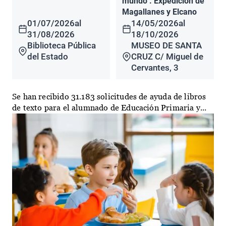
mundo". Expedición de
Magallanes y Elcano
01/07/2026
al
14/05/2026
al
31/08/2026
18/10/2026
Biblioteca Pública
MUSEO DE SANTA
del Estado
CRUZ C/ Miguel de
Cervantes, 3
Se han recibido 31.183 solicitudes de ayuda de libros
de texto para el alumnado de Educación Primaria y...