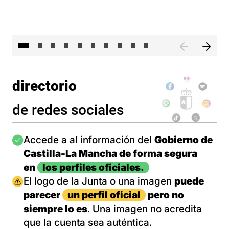
II 
directorio
de redes sociales
Imagen
Accede a al información del
Gobierno de
Castilla-La Mancha de forma segura
en
los perfiles oficiales.
Imagen
El logo de la Junta o una imagen
puede
parecer
un perfil oficial
pero no
siempre lo es
. Una imagen no acredita
que la cuenta sea auténtica.