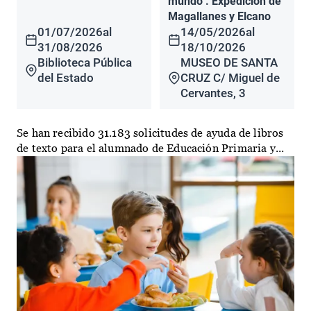
mundo". Expedición de
Magallanes y Elcano
01/07/2026
al
14/05/2026
al
31/08/2026
18/10/2026
Biblioteca Pública
MUSEO DE SANTA
del Estado
CRUZ C/ Miguel de
Cervantes, 3
Se han recibido 31.183 solicitudes de ayuda de libros
de texto para el alumnado de Educación Primaria y...