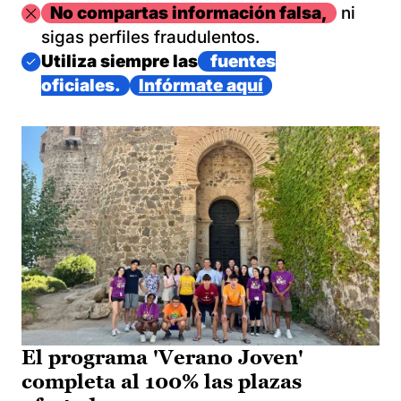
Imagen
No compartas información falsa,
ni
sigas perfiles fraudulentos.
Imagen
Utiliza siempre las
fuentes
oficiales.
Infórmate aquí
El programa 'Verano Joven'
completa al 100% las plazas