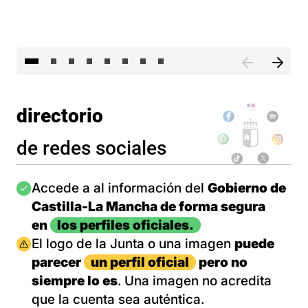
El 
directorio
de redes sociales
Imagen
Accede a al información del
Gobierno de
Castilla-La Mancha de forma segura
en
los perfiles oficiales.
Imagen
El logo de la Junta o una imagen
puede
parecer
un perfil oficial
pero no
siempre lo es
. Una imagen no acredita
que la cuenta sea auténtica.