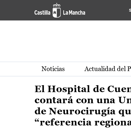
Actualidad de la región de 
Pasar al contenido principal
Noticias
Actualidad del 
El Hospital de Cue
contará con una U
de Neurocirugía qu
“referencia region