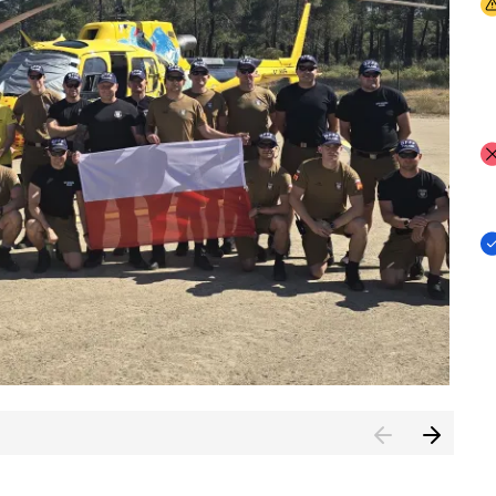
I
I
I
rcambiar por tercer año consecutivo formación y experienci