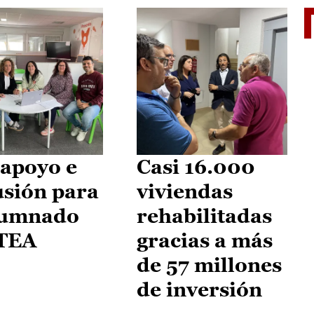
II Vu
apoyo e
Casi 16.000
usión para
viviendas
lumnado
rehabilitadas
 TEA
gracias a más
de 57 millones
de inversión