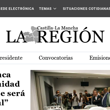
Castilla-La Mancha
SEDE ELECTRÓNICA
TEMAS
SITUACIONES COTIDIANA
Presidente
Convocatorias
Emisione
nca
nidad
e será
al”