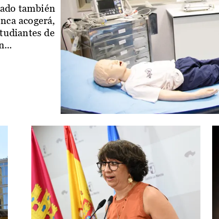
iado también
enca acogerá,
studiantes de
...