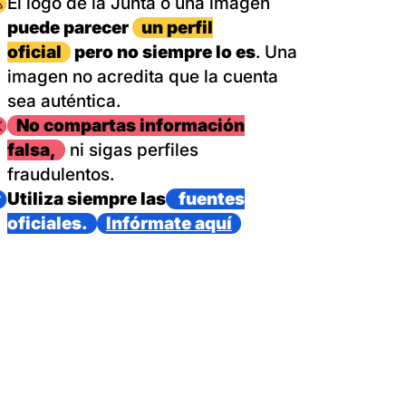
magen
El logo de la Junta o una imagen
puede parecer
un perfil
oficial
pero no siempre lo es
. Una
imagen no acredita que la cuenta
sea auténtica.
magen
No compartas información
falsa,
ni sigas perfiles
fraudulentos.
magen
Utiliza siempre las
fuentes
oficiales.
Infórmate aquí
as con un dispositivo internacional de bomberos forestales,