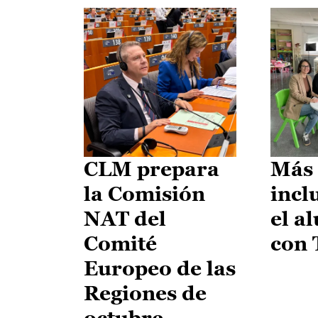
CLM prepara
Más 
la Comisión
incl
NAT del
el a
Comité
con
Europeo de las
Regiones de
octubre