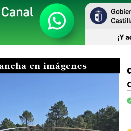
Mancha en imágenes
I