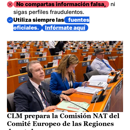
Imagen
No compartas información falsa,
ni
sigas perfiles fraudulentos.
Imagen
Utiliza siempre las
fuentes
oficiales.
Infórmate aquí
CLM prepara la Comisión NAT del
Comité Europeo de las Regiones