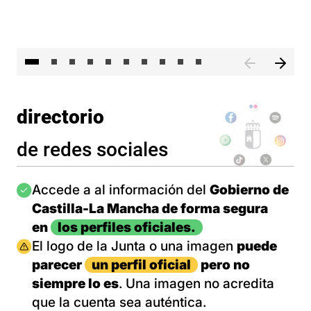
II 
directorio
de redes sociales
Imagen
Accede a al información del
Gobierno de
Castilla-La Mancha de forma segura
en
los perfiles oficiales.
Imagen
El logo de la Junta o una imagen
puede
parecer
un perfil oficial
pero no
siempre lo es
. Una imagen no acredita
que la cuenta sea auténtica.