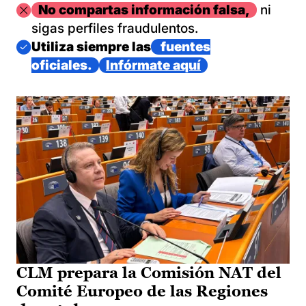
Imagen
No compartas información falsa,
ni
sigas perfiles fraudulentos.
Imagen
Utiliza siempre las
fuentes
oficiales.
Infórmate aquí
CLM prepara la Comisión NAT del
Comité Europeo de las Regiones