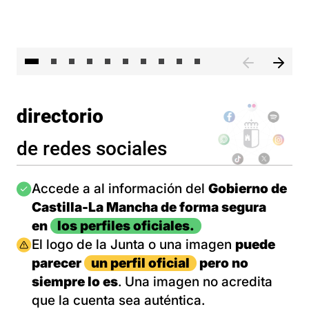
II 
directorio
de redes sociales
Imagen
Accede a al información del
Gobierno de
Castilla-La Mancha de forma segura
en
los perfiles oficiales.
Imagen
El logo de la Junta o una imagen
puede
parecer
un perfil oficial
pero no
siempre lo es
. Una imagen no acredita
que la cuenta sea auténtica.