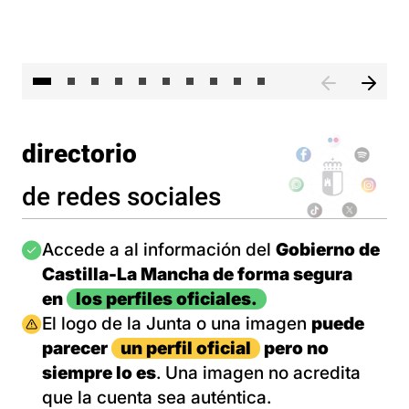
II 
directorio
de redes sociales
Imagen
Accede a al información del
Gobierno de
Castilla-La Mancha de forma segura
en
los perfiles oficiales.
Imagen
El logo de la Junta o una imagen
puede
parecer
un perfil oficial
pero no
siempre lo es
. Una imagen no acredita
que la cuenta sea auténtica.