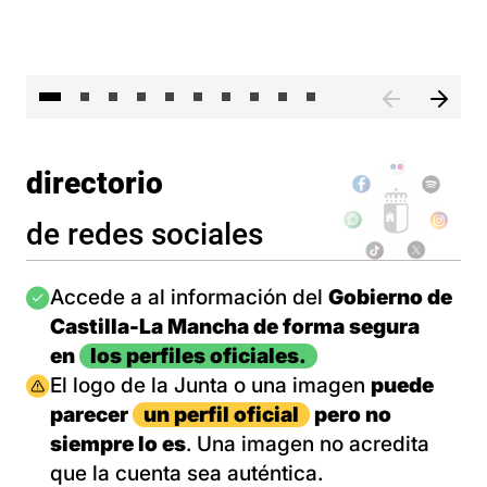
II 
directorio
de redes sociales
Imagen
Accede a al información del
Gobierno de
Castilla-La Mancha de forma segura
en
los perfiles oficiales.
Imagen
El logo de la Junta o una imagen
puede
parecer
un perfil oficial
pero no
siempre lo es
. Una imagen no acredita
que la cuenta sea auténtica.