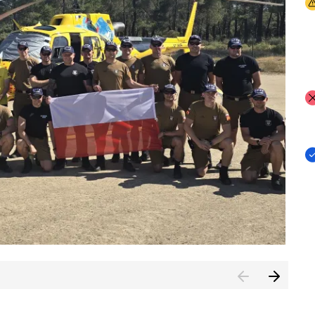
I
I
I
rcambiar por tercer año consecutivo formación y experienci