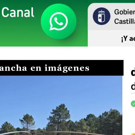
Mancha en imágenes
I