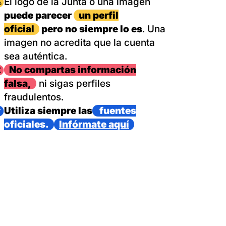
magen
El logo de la Junta o una imagen
puede parecer
un perfil
oficial
pero no siempre lo es
. Una
imagen no acredita que la cuenta
sea auténtica.
magen
No compartas información
falsa,
ni sigas perfiles
fraudulentos.
magen
Utiliza siempre las
fuentes
oficiales.
Infórmate aquí
as con un dispositivo internacional de bomberos forestales,