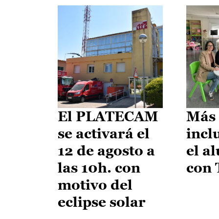
El PLATECAM
Más 
se activará el
incl
12 de agosto a
el a
las 10h. con
con
motivo del
eclipse solar