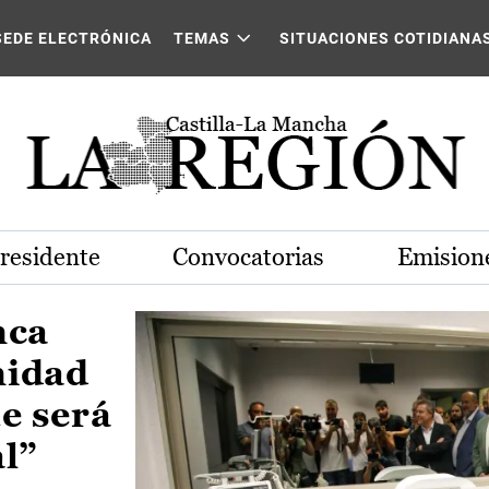
Castilla-La Mancha
SEDE ELECTRÓNICA
TEMAS
SITUACIONES COTIDIANA
Presidente
Convocatorias
Emisione
nca
nidad
e será
al”