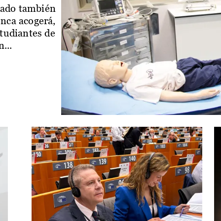
iado también
enca acogerá,
studiantes de
...