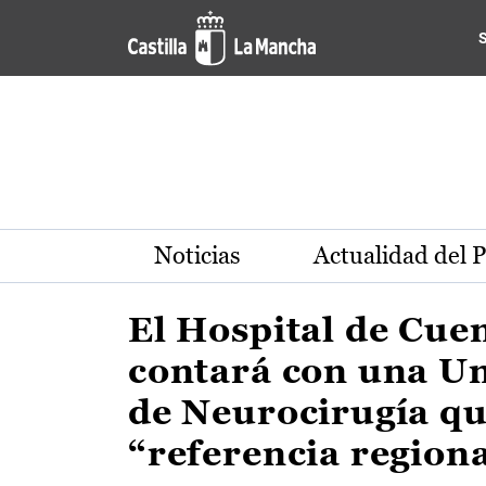
Actualidad de la región de 
Pasar al contenido principal
Noticias
Actualidad del 
El Hospital de Cue
contará con una U
de Neurocirugía qu
“referencia region