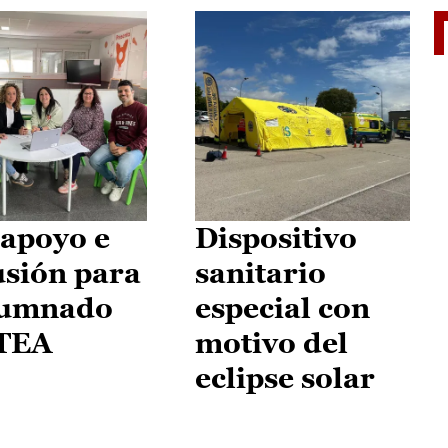
II Vu
apoyo e
Dispositivo
usión para
sanitario
lumnado
especial con
 TEA
motivo del
eclipse solar