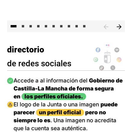
II 
directorio
de redes sociales
Imagen
Accede a al información del
Gobierno de
Castilla-La Mancha de forma segura
en
los perfiles oficiales.
Imagen
El logo de la Junta o una imagen
puede
parecer
un perfil oficial
pero no
siempre lo es
. Una imagen no acredita
que la cuenta sea auténtica.