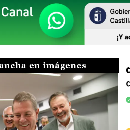
Mancha en imágenes
I