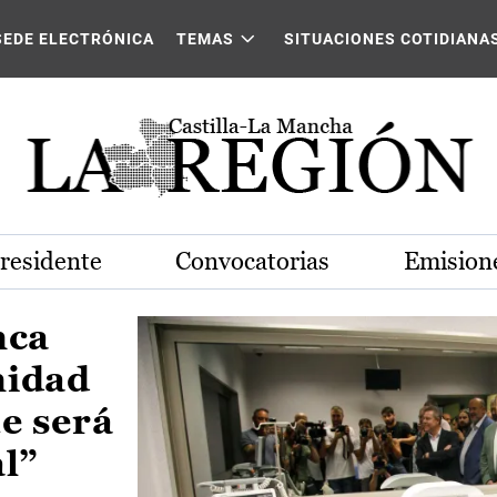
Castilla-La Mancha
SEDE ELECTRÓNICA
TEMAS
SITUACIONES COTIDIANA
Presidente
Convocatorias
Emisione
nca
nidad
e será
al”