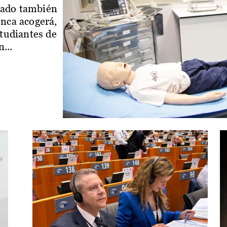
iado también
enca acogerá,
studiantes de
...