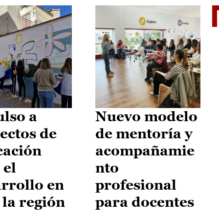
El je
lso a
Nuevo modelo
ectos de
de mentoría y
cación
acompañamie
 el
nto
rrollo en
profesional
 la región
para docentes