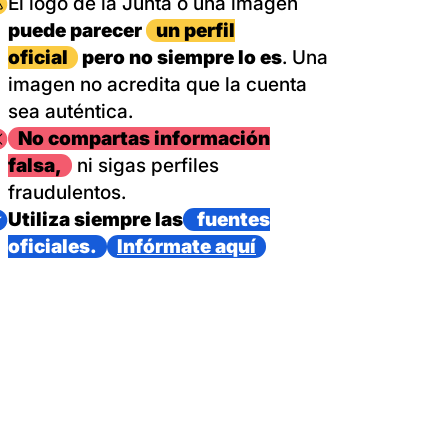
magen
El logo de la Junta o una imagen
puede parecer
un perfil
oficial
pero no siempre lo es
. Una
imagen no acredita que la cuenta
sea auténtica.
magen
No compartas información
falsa,
ni sigas perfiles
fraudulentos.
magen
Utiliza siempre las
fuentes
oficiales.
Infórmate aquí