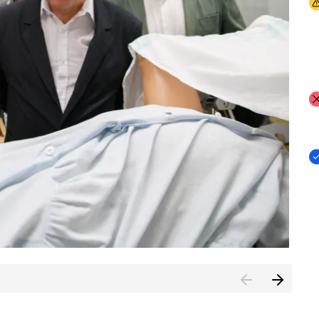
I
I
I
n de Cuenca (CESICU)