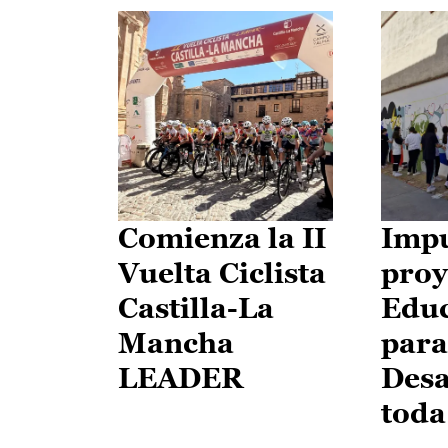
Comienza la II
Impu
Vuelta Ciclista
proy
Castilla-La
Edu
Mancha
para
LEADER
Desa
toda