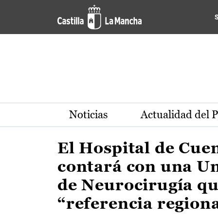
Actualidad de la región de 
Pasar al contenido principal
Noticias
Actualidad del 
El Hospital de Cue
contará con una U
de Neurocirugía qu
“referencia region