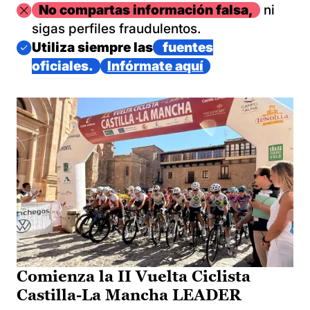
Imagen
No compartas información falsa,
ni
sigas perfiles fraudulentos.
Imagen
Utiliza siempre las
fuentes
oficiales.
Infórmate aquí
Comienza la II Vuelta Ciclista
Castilla-La Mancha LEADER